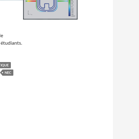
de
 étudiants.
TIQUE
NEC