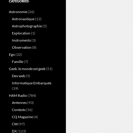
CATÉGORIES
Astronomie
(26)
Astronautique
(12)
Astrophotographie
(5)
Exploration
(1)
Instruments
(3)
Observation
(8)
Ego
(32)
Famille
(7)
Geek, le monde est geek
(51)
Dev web
(5)
Informatique Embarquée
(19)
HAM Radio
(784)
Antennes
(93)
Contests
(56)
CQ Magazine
(4)
CW
(97)
DX
(123)