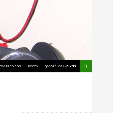
E WSPR BEACON
PICODX
QSCOPE LOG ANALYZER