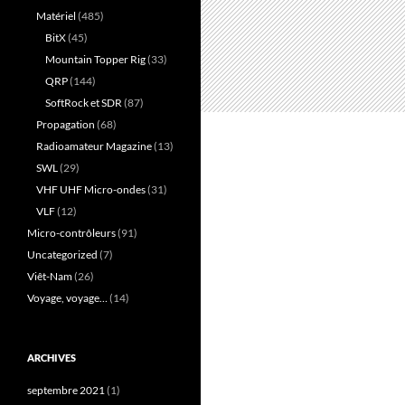
Matériel
(485)
BitX
(45)
Mountain Topper Rig
(33)
QRP
(144)
SoftRock et SDR
(87)
Propagation
(68)
Radioamateur Magazine
(13)
SWL
(29)
VHF UHF Micro-ondes
(31)
VLF
(12)
Micro-contrôleurs
(91)
Uncategorized
(7)
Viêt-Nam
(26)
Voyage, voyage…
(14)
ARCHIVES
septembre 2021
(1)