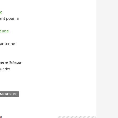
ux
ent pour la
t une
e antenne
un article sur
ur des
MICROSTRIP