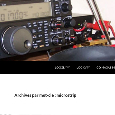
LOG ZL4YY
LOG XV4Y
CQ MAGAZIN
Archives par mot-clé : microstrip