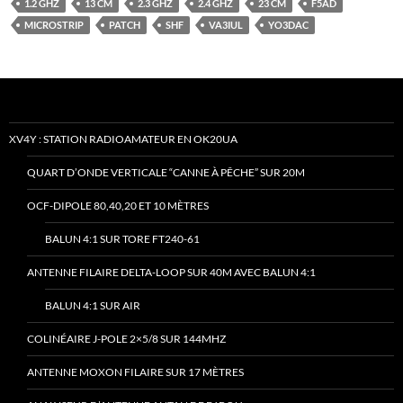
1.2 GHZ
13 CM
2.3 GHZ
2.4 GHZ
23 CM
F5AD
MICROSTRIP
PATCH
SHF
VA3IUL
YO3DAC
XV4Y : STATION RADIOAMATEUR EN OK20UA
QUART D’ONDE VERTICALE “CANNE À PÊCHE” SUR 20M
OCF-DIPOLE 80,40,20 ET 10 MÈTRES
BALUN 4:1 SUR TORE FT240-61
ANTENNE FILAIRE DELTA-LOOP SUR 40M AVEC BALUN 4:1
BALUN 4:1 SUR AIR
COLINÉAIRE J-POLE 2×5/8 SUR 144MHZ
ANTENNE MOXON FILAIRE SUR 17 MÈTRES