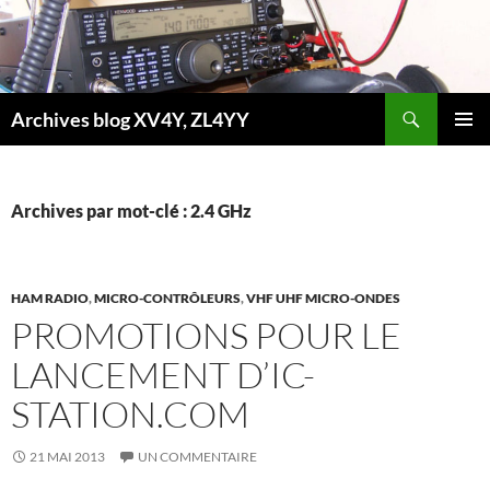
Aller
au
contenu
Recherche
Archives blog XV4Y, ZL4YY
MENU
PRINCI
Archives par mot-clé : 2.4 GHz
HAM RADIO
,
MICRO-CONTRÔLEURS
,
VHF UHF MICRO-ONDES
PROMOTIONS POUR LE
LANCEMENT D’IC-
STATION.COM
21 MAI 2013
UN COMMENTAIRE