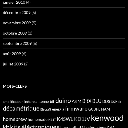
janvier 2010
(4)
décembre 2009
(6)
novembre 2009
(5)
octobre 2009
(2)
septembre 2009
(6)
août 2009
(6)
juillet 2009
(2)
MOTS-CLEFS
arduino
BitX
BLU
ARM
antenne
DDS
amplificateur linéaire
DSP
dx
décamétrique
firmware
energia
G0UPL
HAM
Elecraft
kenwood
homebrew
KD1JV
K4SWL
homemade
K1JT
kits éléctroniques
kit
LaunchPad
Manipulateur CW