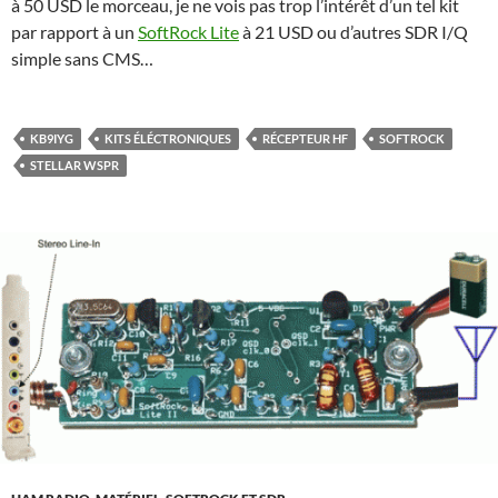
à 50 USD le morceau, je ne vois pas trop l’intérêt d’un tel kit
par rapport à un
SoftRock Lite
à 21 USD ou d’autres SDR I/Q
simple sans CMS…
KB9IYG
KITS ÉLÉCTRONIQUES
RÉCEPTEUR HF
SOFTROCK
STELLAR WSPR