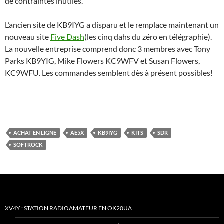
de contraintes inutiles.
L’ancien site de KB9IYG a disparu et le remplace maintenant un
nouveau site
Five Dash
(les cinq dahs du zéro en télégraphie).
La nouvelle entreprise comprend donc 3 membres avec Tony
Parks KB9YIG, Mike Flowers KC9WFV et Susan Flowers,
KC9WFU. Les commandes semblent dès à présent possibles!
ACHAT EN LIGNE
AE5X
KB9IYG
KITS
SDR
SOFTROCK
XV4Y : STATION RADIOAMATEUR EN OK20UA