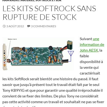
HAM RADIO
,
MATÉRIEL
,
SOFTROCK ET SDR
LES KITS SOFTROCK SANS
RUPTURE DE STOCK
3 AOÛT 2012
3 COMMENTAIRES
Suivant
une
information de
John AE5X
, la
faible
disponibilité à
la vente qui
caractérisait
les kits SoftRock serait bientôt une histoire du passé. Il faut
savoir que jusqu’à présent tout le travail était fait par le seul
Tony KB9YIG et que pour garantir une qualité irréprochable il
convient de se fixer des limites. De plus Tony ne considérait
pas cette activité comme un travail et souhaitait ne pas se fixer