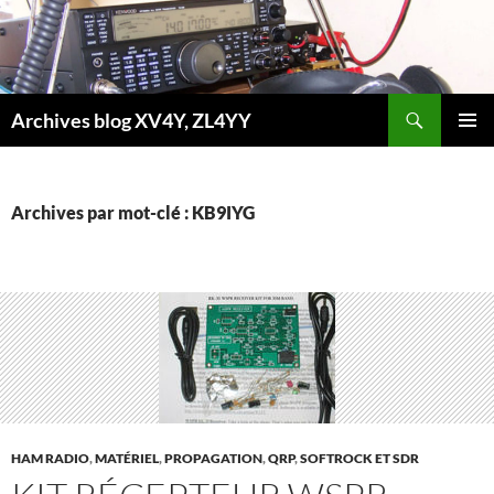
Aller
au
contenu
Recherche
Archives blog XV4Y, ZL4YY
MENU
PRINCI
Archives par mot-clé : KB9IYG
HAM RADIO
,
MATÉRIEL
,
PROPAGATION
,
QRP
,
SOFTROCK ET SDR