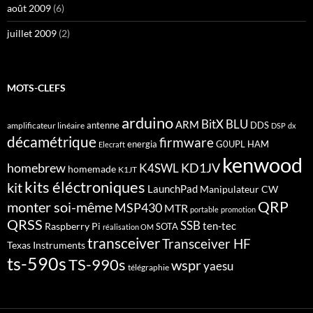
août 2009
(6)
juillet 2009
(2)
MOTS-CLEFS
arduino
BitX
BLU
ARM
antenne
DDS
amplificateur linéaire
DSP
dx
décamétrique
firmware
energia
G0UPL
HAM
Elecraft
kenwood
homebrew
KD1JV
K4SWL
homemade
K1JT
kits éléctroniques
kit
LaunchPad
Manipulateur CW
QRP
monter soi-même
MSP430
MTR
portable
promotion
QRSS
SSB
ten-tec
Raspberry Pi
SOTA
réalisation OM
transceiver
Transceiver HF
Texas Instruments
ts-590s
TS-990s
wspr
yaesu
télégraphie