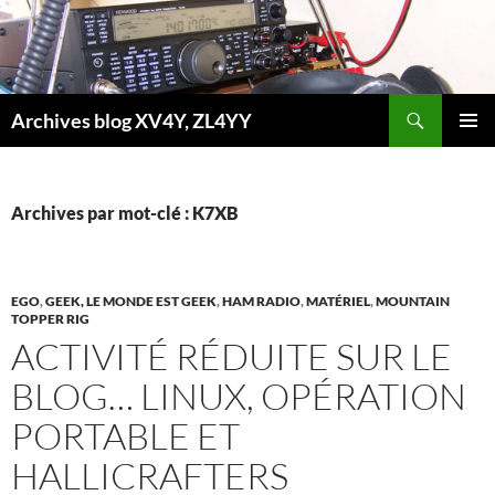
Aller
au
contenu
Recherche
Archives blog XV4Y, ZL4YY
MENU
PRINCI
Archives par mot-clé : K7XB
EGO
,
GEEK, LE MONDE EST GEEK
,
HAM RADIO
,
MATÉRIEL
,
MOUNTAIN
TOPPER RIG
ACTIVITÉ RÉDUITE SUR LE
BLOG… LINUX, OPÉRATION
PORTABLE ET
HALLICRAFTERS