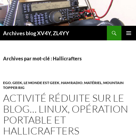
Aller
au
contenu
Recherche
Archives blog XV4Y, ZL4YY
MENU
PRINCI
Archives par mot-clé : Hallicrafters
EGO
,
GEEK, LE MONDE EST GEEK
,
HAM RADIO
,
MATÉRIEL
,
MOUNTAIN
TOPPER RIG
ACTIVITÉ RÉDUITE SUR LE
BLOG… LINUX, OPÉRATION
PORTABLE ET
HALLICRAFTERS