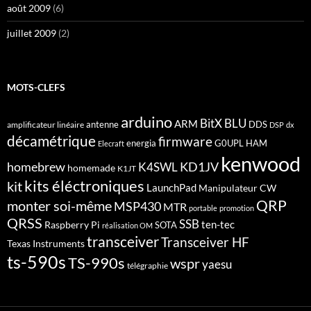
août 2009
(6)
juillet 2009
(2)
MOTS-CLEFS
arduino
BitX
BLU
ARM
antenne
DDS
amplificateur linéaire
DSP
dx
décamétrique
firmware
energia
G0UPL
HAM
Elecraft
kenwood
homebrew
KD1JV
K4SWL
homemade
K1JT
kits éléctroniques
kit
LaunchPad
Manipulateur CW
QRP
monter soi-même
MSP430
MTR
portable
promotion
QRSS
SSB
ten-tec
Raspberry Pi
SOTA
réalisation OM
transceiver
Transceiver HF
Texas Instruments
ts-590s
TS-990s
wspr
yaesu
télégraphie