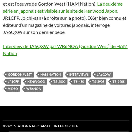
et est l’oeuvre de Gordon West (HAM Nation).
La deuxième
série en japonais est visible sur le site de Kenwood Japon
.
JR1CFP, Joichi-san (à droite sur la photo), DXer bien connu et
éditeur d’un magazine de voitures japonais, interroge
JA6QXW sur son dernier bébé.
Interview de JA6QXW par WB6NOA (Gordon West) de HAM
Nation
GORDON WEST
HAM NATION
INTERVIEWS
JA6QXW
JR1CFP
KENWOOD
TS-2000
TS-480
TS-590S
TS-990S
VIDEO
WB6NOA
XV4Y : STATION RADIOAMATEUR EN OK20UA