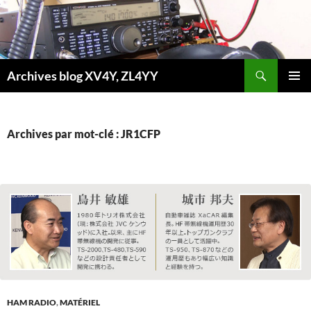
Aller
au
contenu
Recherche
Archives blog XV4Y, ZL4YY
MENU
PRINCI
Archives par mot-clé : JR1CFP
HAM RADIO
,
MATÉRIEL