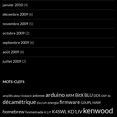
janvier 2010
(4)
décembre 2009
(6)
novembre 2009
(5)
octobre 2009
(2)
septembre 2009
(6)
août 2009
(6)
juillet 2009
(2)
MOTS-CLEFS
arduino
BitX
BLU
ARM
antenne
DDS
amplificateur linéaire
DSP
dx
décamétrique
firmware
energia
G0UPL
HAM
Elecraft
kenwood
homebrew
KD1JV
K4SWL
homemade
K1JT