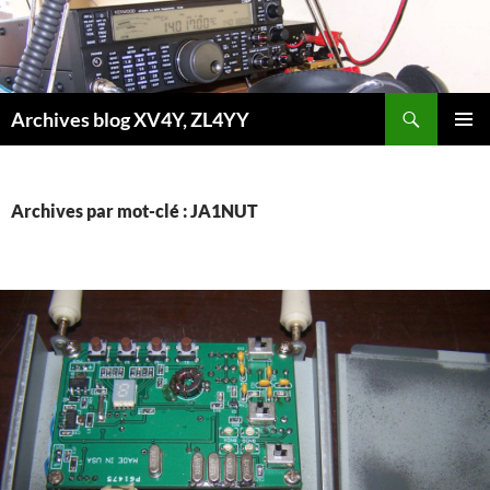
Aller
au
contenu
Recherche
Archives blog XV4Y, ZL4YY
MENU
PRINCI
Archives par mot-clé : JA1NUT