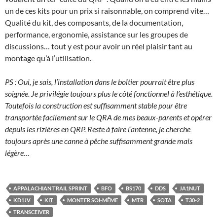
un de ces kits pour un prix si raisonnable, on comprend vite…
Qualité du kit, des composants, de la documentation,
performance, ergonomie, assistance sur les groupes de
discussions… tout y est pour avoir un réel plaisir tant au
montage qu’à l’utilisation.
PS : Oui, je sais, l’installation dans le boîtier pourrait être plus
soignée. Je privilégie toujours plus le côté fonctionnel à l’esthétique.
Toutefois la construction est suffisamment stable pour être
transportée facilement sur le QRA de mes beaux-parents et opérer
depuis les rizières en QRP. Reste à faire l’antenne, je cherche
toujours après une canne à pêche suffisamment grande mais
légère…
APPALACHIAN TRAIL SPRINT
BFO
BS170
DDS
JA1NUT
KD1JV
KIT
MONTER SOI-MÊME
MTR
SOTA
T30-2
TRANSCEIVER