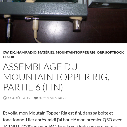
CW
,
DX
,
HAM RADIO
,
MATÉRIEL
,
MOUNTAIN TOPPER RIG
,
QRP
,
SOFTROCK
ET SDR
ASSEMBLAGE DU
MOUNTAIN TOPPER RIG,
PARTIE 6 (FIN)
11 AOÛT 2012
3 COMMENTAIRES
Et voilà, mon Moutain Topper Rig est fini, dans sa boîte et
fonctionne. Hier après-midi j’ai bouclé mon premier QSO avec
JA1NUT. 4000km pour 5W dans la verticale, on ne peut pas