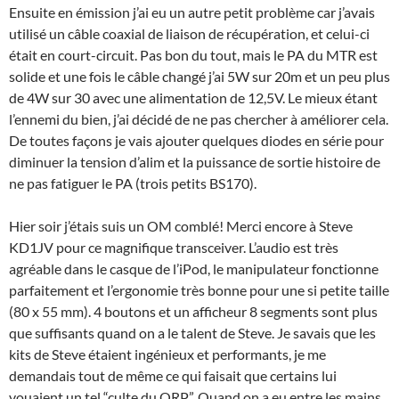
Ensuite en émission j’ai eu un autre petit problème car j’avais
utilisé un câble coaxial de liaison de récupération, et celui-ci
était en court-circuit. Pas bon du tout, mais le PA du MTR est
solide et une fois le câble changé j’ai 5W sur 20m et un peu plus
de 4W sur 30 avec une alimentation de 12,5V. Le mieux étant
l’ennemi du bien, j’ai décidé de ne pas chercher à améliorer cela.
De toutes façons je vais ajouter quelques diodes en série pour
diminuer la tension d’alim et la puissance de sortie histoire de
ne pas fatiguer le PA (trois petits BS170).
Hier soir j’étais suis un OM comblé! Merci encore à Steve
KD1JV pour ce magnifique transceiver. L’audio est très
agréable dans le casque de l’iPod, le manipulateur fonctionne
parfaitement et l’ergonomie très bonne pour une si petite taille
(80 x 55 mm). 4 boutons et un afficheur 8 segments sont plus
que suffisants quand on a le talent de Steve. Je savais que les
kits de Steve étaient ingénieux et performants, je me
demandais tout de même ce qui faisait que certains lui
vouaient un tel “culte du QRP”. Quand on a eu entre les mains