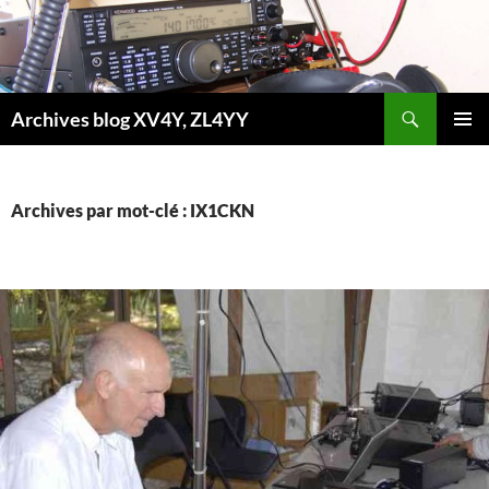
Aller
au
contenu
Recherche
Archives blog XV4Y, ZL4YY
MENU
PRINCI
Archives par mot-clé : IX1CKN