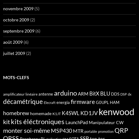
novembre 2009
(5)
octobre 2009
(2)
septembre 2009
(6)
août 2009
(6)
juillet 2009
(2)
MOTS-CLEFS
arduino
BitX
BLU
ARM
antenne
DDS
amplificateur linéaire
DSP
dx
décamétrique
firmware
energia
G0UPL
HAM
Elecraft
kenwood
homebrew
KD1JV
K4SWL
homemade
K1JT
kits éléctroniques
kit
LaunchPad
Manipulateur CW
QRP
monter soi-même
MSP430
MTR
portable
promotion
QRSS
SSB
ten-tec
Raspberry Pi