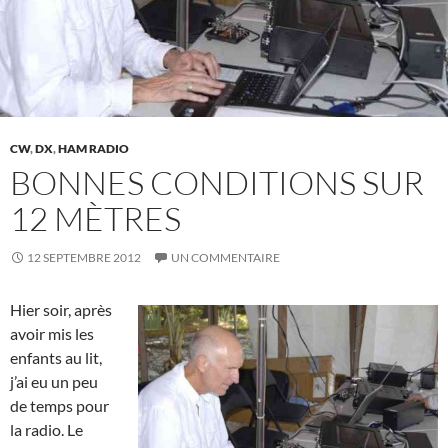
CW
,
DX
,
HAM RADIO
BONNES CONDITIONS SUR
12 MÈTRES
12 SEPTEMBRE 2012
UN COMMENTAIRE
Hier soir, après
avoir mis les
enfants au lit,
j’ai eu un peu
de temps pour
la radio. Le