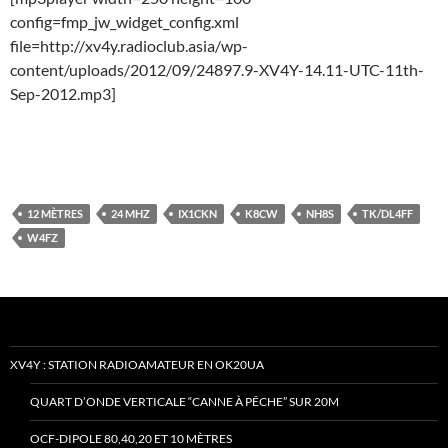
config=fmp_jw_widget_config.xml
file=http://xv4y.radioclub.asia/wp-
content/uploads/2012/09/24897.9-XV4Y-14.11-UTC-11th-
Sep-2012.mp3]
12 MÈTRES
24 MHZ
IX1CKN
K8CW
NH8S
TK/DL4FF
W4FZ
XV4Y : STATION RADIOAMATEUR EN OK20UA
QUART D’ONDE VERTICALE “CANNE À PÊCHE” SUR 20M
OCF-DIPOLE 80,40,20 ET 10 MÈTRES