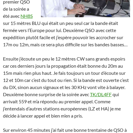
premier QSO
de la soirée a
été avec
NH8S
sur 15 mètres BLU qui était un peu seul car la bande était
fermée vers l’Europe pour lui. Deuxième QSO avec cette
expédition plutôt facile et j’espère pouvoir les accrocher sur
17m ou 12m, mais ce sera plus difficile sur les bandes basses…
Ensuite j’écoute un peu le 12 mètres CW sans grands espoirs
car ces derniers jours la propagation était bonne du 20m au
15m mais rien plus haut. Je fais toujours un tour d’écoute sur
12 et 10m car c’est du tout ou rien. Si la bande est ouverte c’est
du DX, sinon aucun signaux et les 30 KHz vont vite à balayer.
Deuxième bonne surprise de la soirée avec
TK/DL4FF
qui
arrivait 559 et m’a répondu au premier appel. Comme
j’entendais d’autres stations européennes (LZ et HA) je me
décide à lancer appel et bien m’en a pris.
Sur environ 45 minutes j’ai fait une bonne trentaine de QSO à