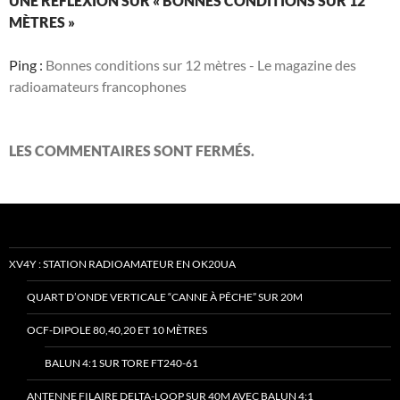
UNE RÉFLEXION SUR « BONNES CONDITIONS SUR 12
MÈTRES »
Ping :
Bonnes conditions sur 12 mètres - Le magazine des
radioamateurs francophones
LES COMMENTAIRES SONT FERMÉS.
XV4Y : STATION RADIOAMATEUR EN OK20UA
QUART D’ONDE VERTICALE “CANNE À PÊCHE” SUR 20M
OCF-DIPOLE 80,40,20 ET 10 MÈTRES
BALUN 4:1 SUR TORE FT240-61
ANTENNE FILAIRE DELTA-LOOP SUR 40M AVEC BALUN 4:1