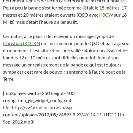
nettement teintés de l’écho caractéristique du circuit polaire.
Peu à peu la bande s’est fermée comme l’était le 15 mètres. 17
mètres et 20 mètres étaient ouverts (QSO avec
K8CW
sur 18
MHz) mais c’était l’heure d’aller au lit.
Ce matin j’ai le plaisir de recevoir un message sympa de
Christian IX1CKN
qui me remercie pour le QSO et partage son
étonnement. Il est situé dans une vallée alpine encaissée et les
bandes 12 et 10 mètres sont difficiles pour lui. Joint à son
message un enregistrement de la bande ce qui est toujours
sympa car c’est rare de pouvoir s’entendre à l’autre bout de la
Terre.
[mp3player width=250 height=100
config=fmp_jw_widget_config.xml
file=http://xv4y.radioclub.asia/wp-
content/uploads/2012/09/24897.9-XV4Y-14.11-UTC-11th-
Sep-2012.mp3]