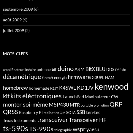
septembre 2009
(6)
août 2009
(6)
juillet 2009
(2)
MOTS-CLEFS
arduino
BitX
BLU
ARM
antenne
DDS
amplificateur linéaire
DSP
dx
décamétrique
firmware
energia
G0UPL
HAM
Elecraft
kenwood
homebrew
KD1JV
K4SWL
homemade
K1JT
kits éléctroniques
kit
LaunchPad
Manipulateur CW
QRP
monter soi-même
MSP430
MTR
portable
promotion
QRSS
SSB
ten-tec
Raspberry Pi
SOTA
réalisation OM
transceiver
Transceiver HF
Texas Instruments
ts-590s
TS-990s
wspr
yaesu
télégraphie