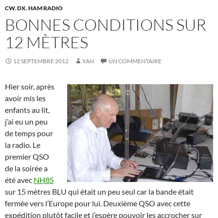
CW
,
DX
,
HAM RADIO
BONNES CONDITIONS SUR
12 MÈTRES
12 SEPTEMBRE 2012
YAN
UN COMMENTAIRE
Hier soir, après
avoir mis les
enfants au lit,
j’ai eu un peu
de temps pour
la radio. Le
premier QSO
de la soirée a
été avec
NH8S
sur 15 mètres BLU qui était un peu seul car la bande était
fermée vers l’Europe pour lui. Deuxième QSO avec cette
expédition plutôt facile et j’espère pouvoir les accrocher sur