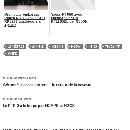
Ordinateur embarqué
Yaesu FT-950 avec
Radxa Rock 2 avec CPU
panadapter SDR
RK3288 quadri-core à
RTL2832U par N3JON
1,8GHz
12 MÈTRES
24 MHZ
IX1CKN
K8CW
NH8S
TK/DL4FF
W4FZ
Navigation
ARTICLE PRÉCÉDENT
des
Aéronefs à corps portant… le retour de la navette
articles
ARTICLE SUIVANT
Le PFR-3 à la loupe par N2APB et N2CX