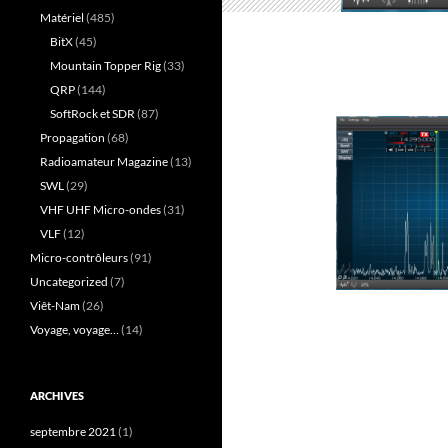
Matériel
(485)
BitX
(45)
Mountain Topper Rig
(33)
QRP
(144)
SoftRock et SDR
(87)
Propagation
(68)
Radioamateur Magazine
(13)
SWL
(29)
VHF UHF Micro-ondes
(31)
VLF
(12)
Micro-contrôleurs
(91)
Uncategorized
(7)
Viêt-Nam
(26)
Voyage, voyage…
(14)
ARCHIVES
septembre 2021
(1)