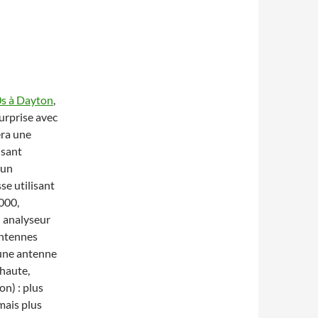
0s à Dayton
,
urprise avec
ra une
isant
 un
se utilisant
000,
 analyseur
antennes
 une antenne
 haute,
on) : plus
mais plus