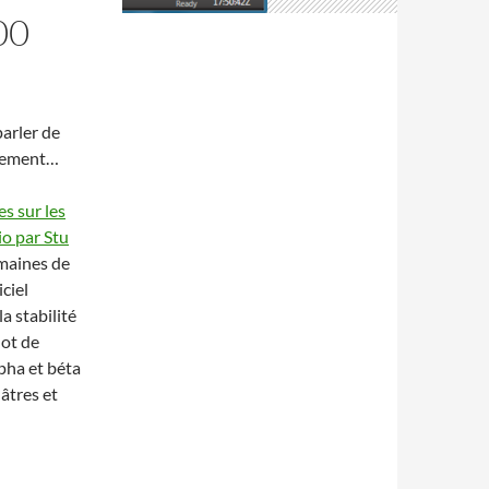
00
parler de
trement…
s sur les
o par Stu
emaines de
iciel
a stabilité
lot de
pha et béta
âtres et