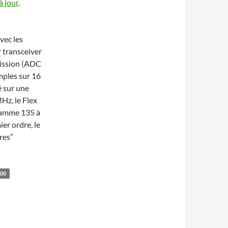
à jour
.
vec les
 transceiver
mission (ADC
ples sur 16
é sur une
Hz, le Flex
 gamme 135 à
er ordre, le
res”
00