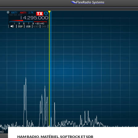
HAM RADIO
,
MATÉRIEL
,
SOFTROCK ET SDR