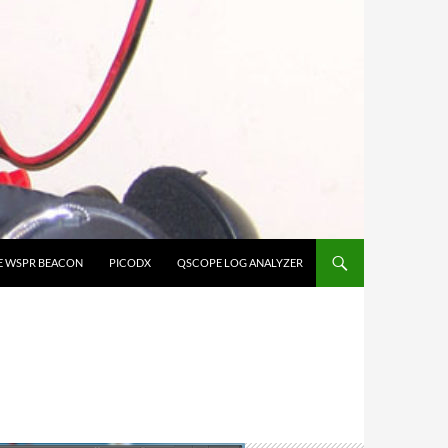
E WSPR BEACON
PICODX
QSCOPE LOG ANALYZER