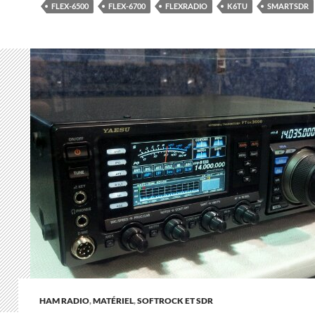
FLEX-6500
FLEX-6700
FLEXRADIO
K6TU
SMARTSDR
HAM RADIO
,
MATÉRIEL
,
SOFTROCK ET SDR