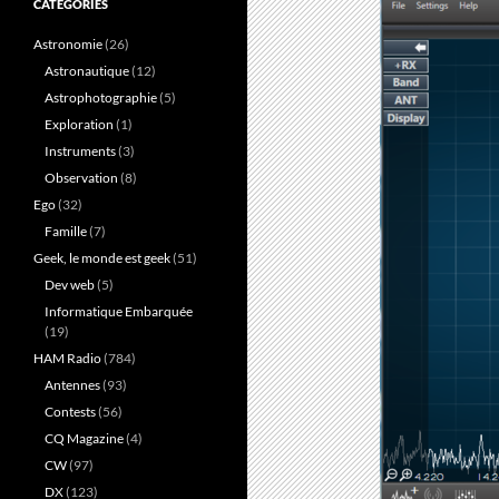
CATÉGORIES
Astronomie
(26)
Astronautique
(12)
Astrophotographie
(5)
Exploration
(1)
Instruments
(3)
Observation
(8)
Ego
(32)
Famille
(7)
Geek, le monde est geek
(51)
Dev web
(5)
Informatique Embarquée
(19)
HAM Radio
(784)
Antennes
(93)
Contests
(56)
CQ Magazine
(4)
CW
(97)
DX
(123)