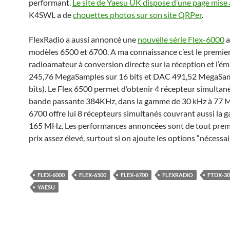
performant.
Le site de Yaesu UK dispose d’une page mise 
K4SWL a de
chouettes photos sur son site QRPer
.
FlexRadio a aussi annoncé une
nouvelle série Flex-6000
a
modèles 6500 et 6700. A ma connaissance c’est le premier
radioamateur à conversion directe sur la réception et l’é
245,76 MegaSamples sur 16 bits et DAC 491,52 MegaSam
bits). Le Flex 6500 permet d’obtenir 4 récepteur simultan
bande passante 384KHz, dans la gamme de 30 kHz à 77 M
6700 offre lui 8 récepteurs simultanés couvrant aussi la
165 MHz. Les performances annoncées sont de tout premi
prix assez élevé, surtout si on ajoute les options “nécessai
FLEX-6000
FLEX-6500
FLEX-6700
FLEXRADIO
FTDX-30
YAESU