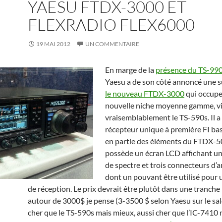
YAESU FTDX-3000 ET
FLEXRADIO FLEX6000
19 MAI 2012
UN COMMENTAIRE
En marge de la
présence du TS-99
Yaesu a de son côté annoncé une s
le nouveau FTDX-3000
qui occupe
nouvelle niche moyenne gamme, v
vraisemblablement le TS-590s. Il a
récepteur unique à première FI bas
en partie des éléments du FTDX-5
possède un écran LCD affichant un
de spectre et trois connecteurs d’
dont un pouvant être utilisé pour
de réception. Le prix devrait être plutôt dans une tranche
autour de 3000$ je pense (3-3500 $ selon Yaesu sur le sal
cher que le TS-590s mais mieux, aussi cher que l’IC-7410 