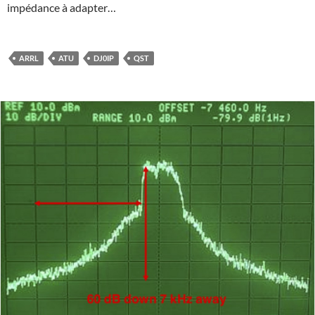
impédance à adapter…
ARRL
ATU
DJ0IP
QST