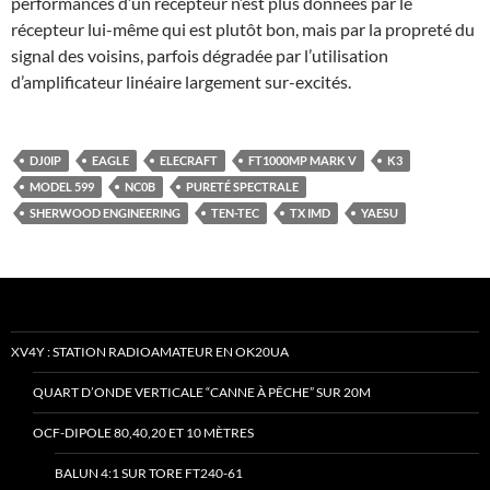
performances d’un récepteur n’est plus données par le
récepteur lui-même qui est plutôt bon, mais par la propreté du
signal des voisins, parfois dégradée par l’utilisation
d’amplificateur linéaire largement sur-excités.
DJ0IP
EAGLE
ELECRAFT
FT1000MP MARK V
K3
MODEL 599
NC0B
PURETÉ SPECTRALE
SHERWOOD ENGINEERING
TEN-TEC
TX IMD
YAESU
XV4Y : STATION RADIOAMATEUR EN OK20UA
QUART D’ONDE VERTICALE “CANNE À PÊCHE” SUR 20M
OCF-DIPOLE 80,40,20 ET 10 MÈTRES
BALUN 4:1 SUR TORE FT240-61