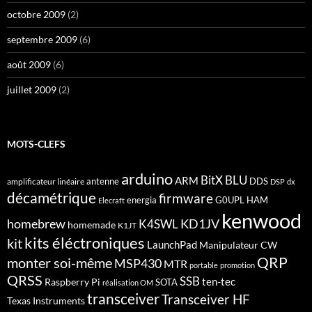
octobre 2009
(2)
septembre 2009
(6)
août 2009
(6)
juillet 2009
(2)
MOTS-CLEFS
arduino
BitX
BLU
ARM
antenne
DDS
amplificateur linéaire
DSP
dx
décamétrique
firmware
energia
G0UPL
HAM
Elecraft
kenwood
homebrew
KD1JV
K4SWL
homemade
K1JT
kits éléctroniques
kit
LaunchPad
Manipulateur CW
QRP
monter soi-même
MSP430
MTR
portable
promotion
QRSS
SSB
ten-tec
Raspberry Pi
SOTA
réalisation OM
transceiver
Transceiver HF
Texas Instruments