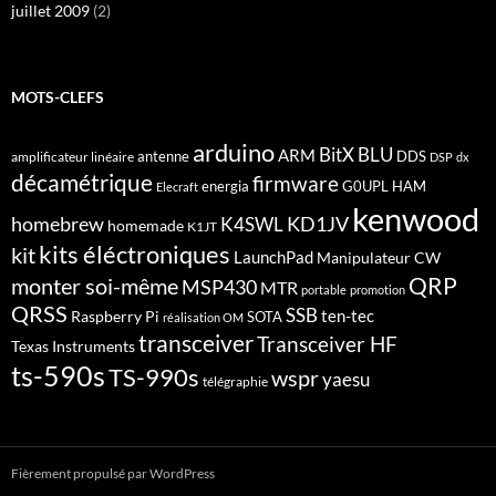
juillet 2009
(2)
MOTS-CLEFS
arduino
BitX
BLU
ARM
antenne
DDS
amplificateur linéaire
DSP
dx
décamétrique
firmware
energia
G0UPL
HAM
Elecraft
kenwood
homebrew
KD1JV
K4SWL
homemade
K1JT
kits éléctroniques
kit
LaunchPad
Manipulateur CW
QRP
monter soi-même
MSP430
MTR
portable
promotion
QRSS
SSB
ten-tec
Raspberry Pi
SOTA
réalisation OM
transceiver
Transceiver HF
Texas Instruments
ts-590s
TS-990s
wspr
yaesu
télégraphie
Fièrement propulsé par WordPress