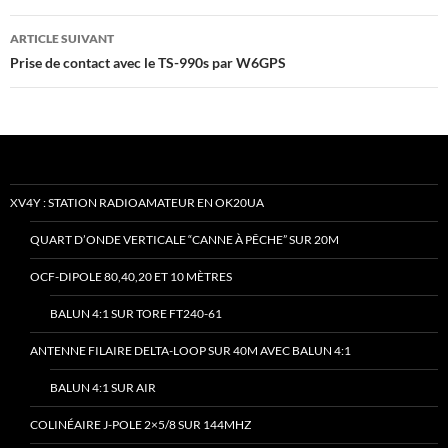
articles
ARTICLE SUIVANT
Prise de contact avec le TS-990s par W6GPS
XV4Y : STATION RADIOAMATEUR EN OK20UA
QUART D’ONDE VERTICALE “CANNE À PÊCHE” SUR 20M
OCF-DIPOLE 80,40,20 ET 10 MÈTRES
BALUN 4:1 SUR TORE FT240-61
ANTENNE FILAIRE DELTA-LOOP SUR 40M AVEC BALUN 4:1
BALUN 4:1 SUR AIR
COLINÉAIRE J-POLE 2×5/8 SUR 144MHZ