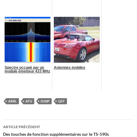
Spectre occupé par un
Antennes mobiles
module émetteur 433 MHz
ARRL
ATU
DJ0IP
QST
Navigation
ARTICLE PRÉCÉDENT
des
Des touches de fonction supplémentaires sur le TS-590s