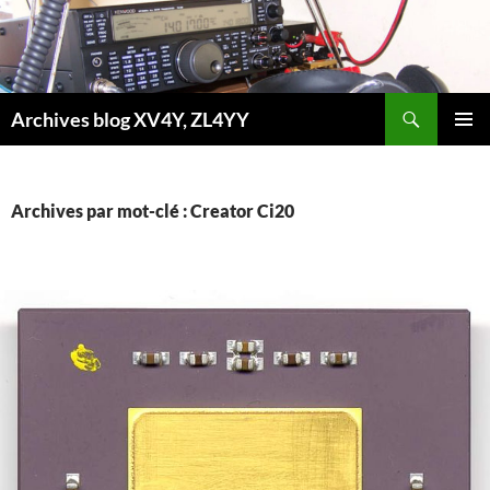
Aller
au
contenu
Recherche
Archives blog XV4Y, ZL4YY
MENU
PRINCI
Archives par mot-clé : Creator Ci20