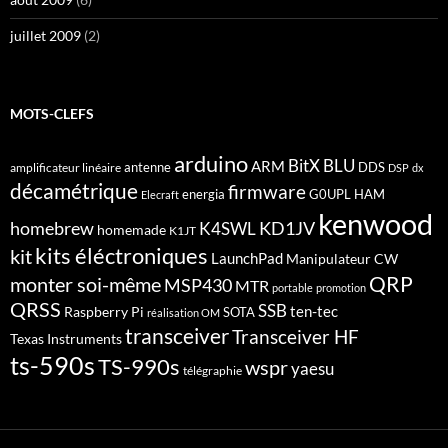
juillet 2009
(2)
MOTS-CLEFS
arduino
BitX
BLU
ARM
antenne
DDS
amplificateur linéaire
DSP
dx
décamétrique
firmware
energia
G0UPL
HAM
Elecraft
kenwood
homebrew
KD1JV
K4SWL
homemade
K1JT
kits éléctroniques
kit
LaunchPad
Manipulateur CW
QRP
monter soi-même
MSP430
MTR
portable
promotion
QRSS
SSB
ten-tec
Raspberry Pi
SOTA
réalisation OM
transceiver
Transceiver HF
Texas Instruments
ts-590s
TS-990s
wspr
yaesu
télégraphie