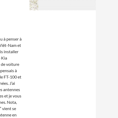
nu à penser à
 Viêt-Nam et
s installer
 Kia
 de voiture
epensais à
 le FT-100 et
ées. J’ai
des antennes
s et je vous
ches. Nota,
” vient se
antenne en