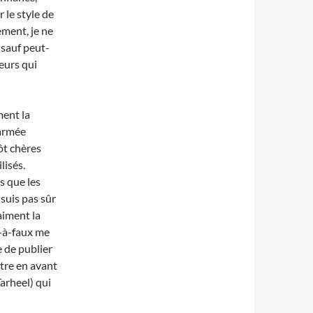
 le style de
ement, je ne
t sauf peut-
eurs qui
ment la
’armée
ôt chères
lisés.
s que les
 suis pas sûr
aiment la
e-à-faux me
e de publier
ttre en avant
arheel) qui