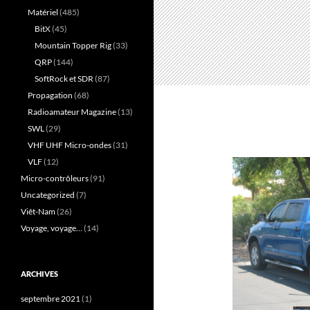
Matériel
(485)
BitX
(45)
Mountain Topper Rig
(33)
QRP
(144)
SoftRock et SDR
(87)
Propagation
(68)
Radioamateur Magazine
(13)
SWL
(29)
VHF UHF Micro-ondes
(31)
VLF
(12)
Micro-contrôleurs
(91)
Uncategorized
(7)
Viêt-Nam
(26)
Voyage, voyage…
(14)
ARCHIVES
septembre 2021
(1)