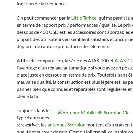
fonction de la fréquence.
On peut commencer par la
Little Tarheel
qui me paraît la 
en terme de rapport prix / performances / qualité. Le prix 
dessous de 400 USD est les accessoires sont abordables e
plupart des utilisateurs en semblent satisfaits et aucun n
déplorer de rupture prématurée des éléments.
A titre de comparaison, la série des ATAS-100 et
ATAS-12
l’avantage d’un réglage automatique si vous avez un poste
place juste en dessous en terme de prix. Toutefois, sans êt
mauvaise qualité, la construction est plus légère est les pe
pannes bien que connues et réparables sont régulières et
cher à la fin.
Toujours dans le
type d’antennes
screwdriver
, les
antennes Scorpion
montent d’un cran en 
qualité et surtout de prix. C’est du joli travail, ça inspire c