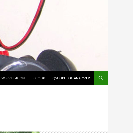
E WSPR BEACON
PICODX
QSCOPE LOG ANALYZER