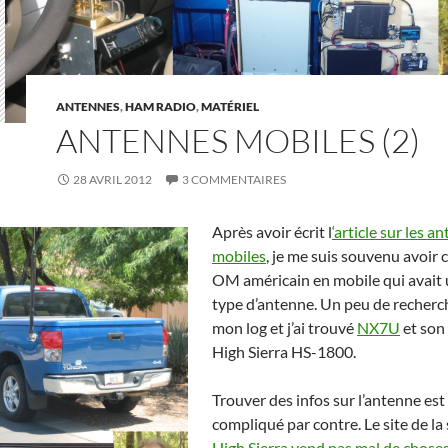
ANTENNES
,
HAM RADIO
,
MATÉRIEL
ANTENNES MOBILES (2)
28 AVRIL 2012
3 COMMENTAIRES
Après avoir écrit l
‘article sur les a
mobiles
, je me suis souvenu avoir 
OM américain en mobile qui avait 
type d’antenne. Un peu de recherc
mon log et j’ai trouvé
NX7U
et son
High Sierra HS-1800.
Trouver des infos sur l’antenne est
compliqué par contre. Le site de la
High Sierra vend pas mal de chose