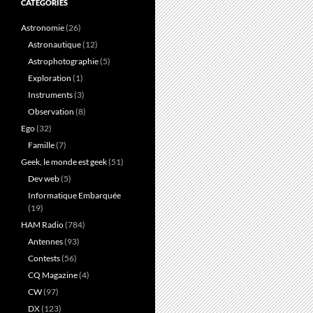
CATÉGORIES
Astronomie
(26)
Astronautique
(12)
Astrophotographie
(5)
Exploration
(1)
Instruments
(3)
Observation
(8)
Ego
(32)
Famille
(7)
Geek, le monde est geek
(51)
Dev web
(5)
Informatique Embarquée
(19)
HAM Radio
(784)
Antennes
(93)
Contests
(56)
CQ Magazine
(4)
CW
(97)
DX
(123)