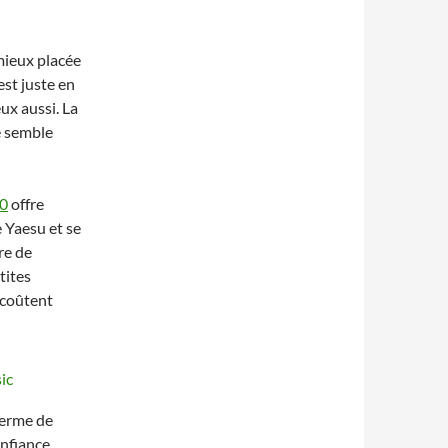
mieux placée
est juste en
ux aussi. La
e semble
0
offre
 Yaesu et se
re de
tites
 coûtent
terme de
onfiance,