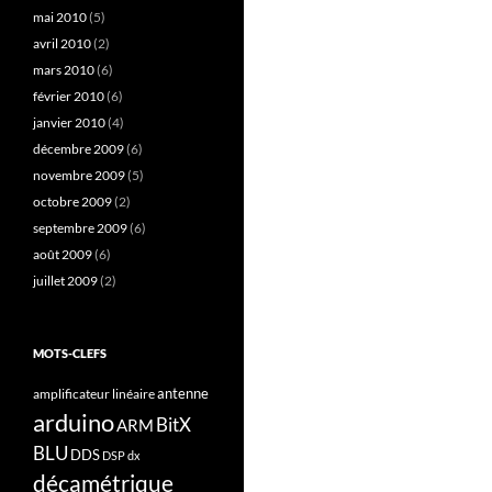
mai 2010
(5)
avril 2010
(2)
mars 2010
(6)
février 2010
(6)
janvier 2010
(4)
décembre 2009
(6)
novembre 2009
(5)
octobre 2009
(2)
septembre 2009
(6)
août 2009
(6)
juillet 2009
(2)
MOTS-CLEFS
antenne
amplificateur linéaire
arduino
BitX
ARM
BLU
DDS
DSP
dx
décamétrique