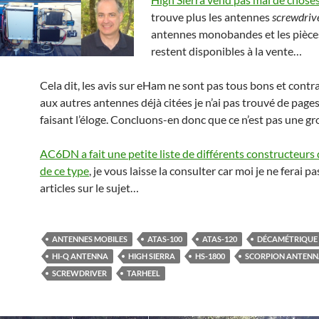
trouve plus les antennes
screwdriv
antennes monobandes et les pièce
restent disponibles à la vente…
Cela dit, les avis sur eHam ne sont pas tous bons et cont
aux autres antennes déjà citées je n’ai pas trouvé de pag
faisant l’éloge. Concluons-en donc que ce n’est pas une gr
AC6DN a fait une petite liste de différents constructeurs
de ce type
, je vous laisse la consulter car moi je ne ferai pa
articles sur le sujet…
ANTENNES MOBILES
ATAS-100
ATAS-120
DÉCAMÉTRIQUE
HI-Q ANTENNA
HIGH SIERRA
HS-1800
SCORPION ANTEN
SCREWDRIVER
TARHEEL