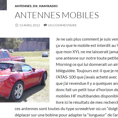
ANTENNES
,
DX
,
HAM RADIO
ANTENNES MOBILES
13 AVRIL 2012
UN COMMENTAIRE
Je ne sais plus comment je suis ve
ça vu que le mobile est interdit au
que mon XYL ne me laisserait jamai
une antenne sur notre toute petite
Morning ce qui lui donnerait un air
téléguidée. Toujours est-il que je r
l’ATAS-100 que j’avais acheté avec
que j’ai revendue il y a quelques ann
donc fait un petit tour d’horizon 
mobiles HF multibandes disponible
livre ici le résultats de mes recher
ces antennes sont toutes du type
screwdriver
où un “doigt
déplacer sur une bobine pour adapter la “longueur” de l’