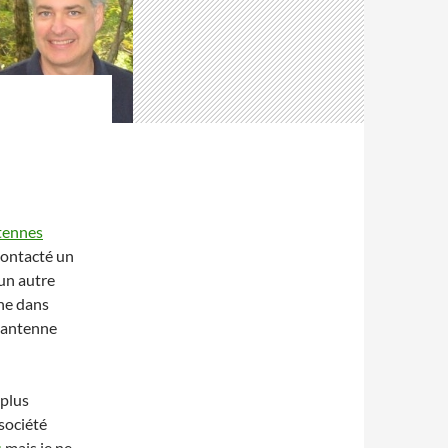
ntennes
contacté un
un autre
he dans
 antenne
 plus
 société
s
mais je ne