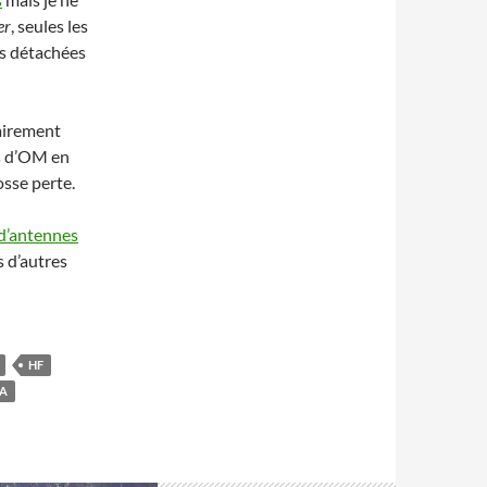
er
, seules les
s détachées
rairement
es d’OM en
osse perte.
 d’antennes
s d’autres
HF
NA