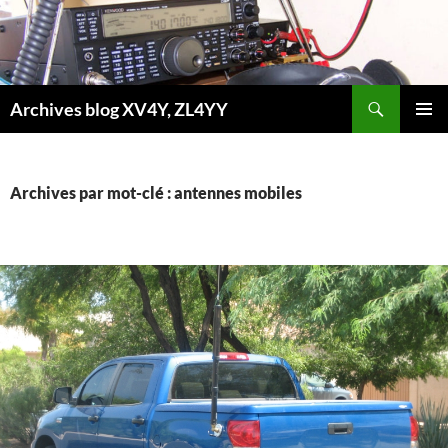
Aller
au
contenu
Recherche
Archives blog XV4Y, ZL4YY
MENU
PRINCI
Archives par mot-clé : antennes mobiles