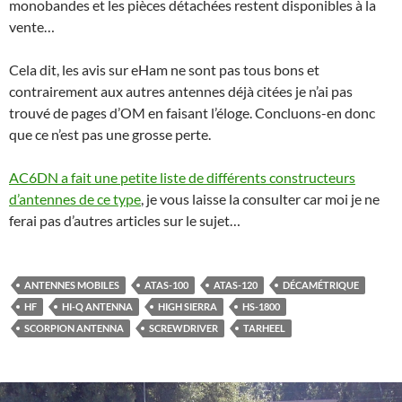
monobandes et les pièces détachées restent disponibles à la
vente…
Cela dit, les avis sur eHam ne sont pas tous bons et
contrairement aux autres antennes déjà citées je n’ai pas
trouvé de pages d’OM en faisant l’éloge. Concluons-en donc
que ce n’est pas une grosse perte.
AC6DN a fait une petite liste de différents constructeurs
d’antennes de ce type
, je vous laisse la consulter car moi je ne
ferai pas d’autres articles sur le sujet…
ANTENNES MOBILES
ATAS-100
ATAS-120
DÉCAMÉTRIQUE
HF
HI-Q ANTENNA
HIGH SIERRA
HS-1800
SCORPION ANTENNA
SCREWDRIVER
TARHEEL