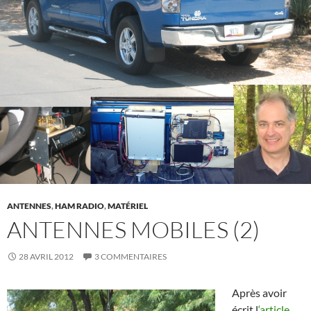
ANTENNES
,
HAM RADIO
,
MATÉRIEL
ANTENNES MOBILES (2)
28 AVRIL 2012
3 COMMENTAIRES
Après avoir
écrit l
‘article