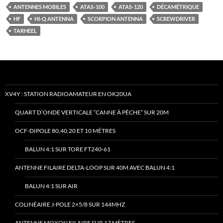
ANTENNES MOBILES
ATAS-100
ATAS-120
DÉCAMÉTRIQUE
HF
HI-Q ANTENNA
SCORPION ANTENNA
SCREWDRIVER
TARHEEL
XV4Y : STATION RADIOAMATEUR EN OK20UA
QUART D’ONDE VERTICALE “CANNE À PÊCHE” SUR 20M
OCF-DIPOLE 80,40,20 ET 10 MÈTRES
BALUN 4:1 SUR TORE FT240-61
ANTENNE FILAIRE DELTA-LOOP SUR 40M AVEC BALUN 4:1
BALUN 4:1 SUR AIR
COLINÉAIRE J-POLE 2×5/8 SUR 144MHZ
ANTENNE MOXON FILAIRE SUR 17 MÈTRES