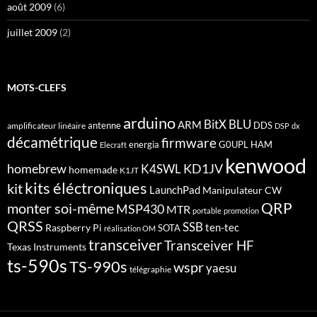
août 2009
(6)
juillet 2009
(2)
MOTS-CLEFS
arduino
BitX
BLU
ARM
antenne
DDS
amplificateur linéaire
DSP
dx
décamétrique
firmware
energia
G0UPL
HAM
Elecraft
kenwood
homebrew
KD1JV
K4SWL
homemade
K1JT
kits éléctroniques
kit
LaunchPad
Manipulateur CW
QRP
monter soi-même
MSP430
MTR
portable
promotion
QRSS
SSB
ten-tec
Raspberry Pi
SOTA
réalisation OM
transceiver
Transceiver HF
Texas Instruments
ts-590s
TS-990s
wspr
yaesu
télégraphie