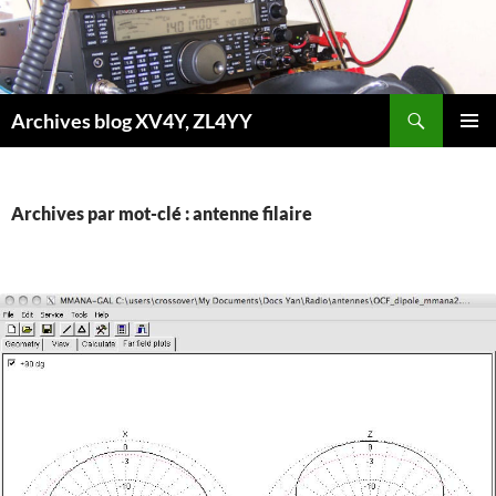
Aller
au
contenu
Recherche
Archives blog XV4Y, ZL4YY
MENU
PRINCI
Archives par mot-clé : antenne filaire