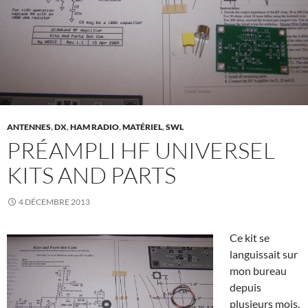
ANTENNES
,
DX
,
HAM RADIO
,
MATÉRIEL
,
SWL
PRÉAMPLI HF UNIVERSEL
KITS AND PARTS
4 DÉCEMBRE 2013
Ce kit se
languissait sur
mon bureau
depuis
plusieurs mois.