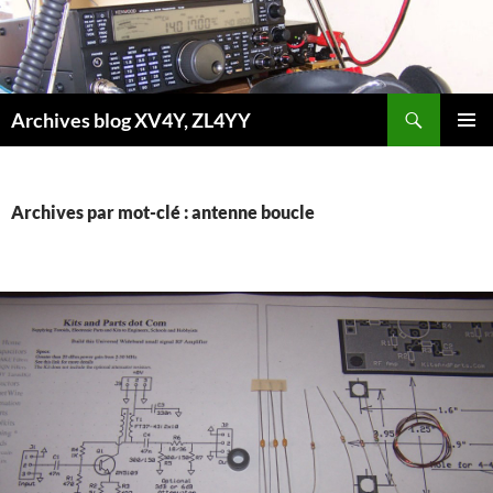
Aller
au
contenu
Recherche
Archives blog XV4Y, ZL4YY
MENU
PRINCI
Archives par mot-clé : antenne boucle