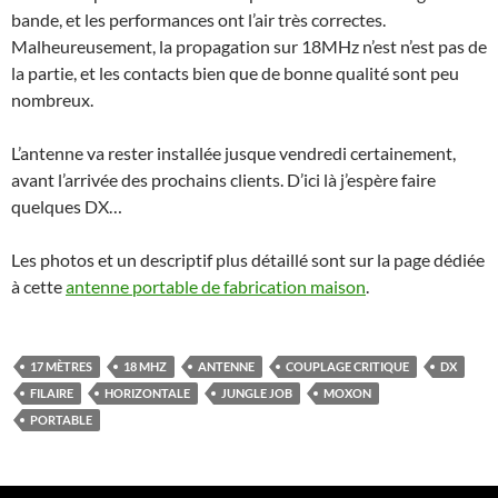
bande, et les performances ont l’air très correctes.
Malheureusement, la propagation sur 18MHz n’est n’est pas de
la partie, et les contacts bien que de bonne qualité sont peu
nombreux.
L’antenne va rester installée jusque vendredi certainement,
avant l’arrivée des prochains clients. D’ici là j’espère faire
quelques DX…
Les photos et un descriptif plus détaillé sont sur la page dédiée
à cette
antenne portable de fabrication maison
.
17 MÈTRES
18 MHZ
ANTENNE
COUPLAGE CRITIQUE
DX
FILAIRE
HORIZONTALE
JUNGLE JOB
MOXON
PORTABLE