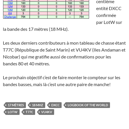
centième
entité DXCC
confirmée
par LotW sur
la bande des 17 mètres (18 MHz).
Les deux derniers contributeurs à mon tableau de chasse étant
T77C (République de Saint Marin) et VU4KV (Iles Andaman et
Nicobar) qui me gratifie aussi de confirmations pour les
bandes 80 et 40 mètres.
Le prochain objectif c’est de faire monter le compteur sur les
bandes basses, mais là c’est une autre paire de manche!
17 MÈTRES
18 MHZ
DXCC
LOGBOOK OF THE WORLD
LOTW
T77C
VU4KV