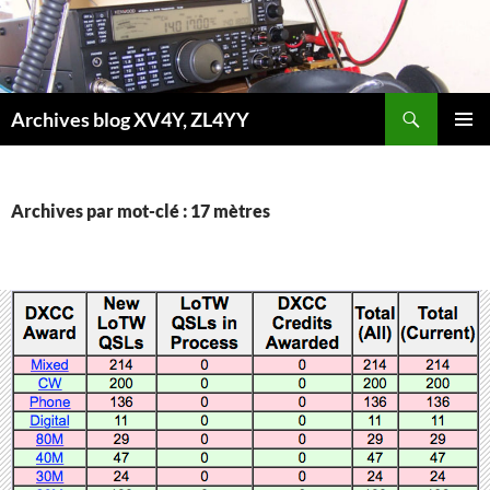
Aller
au
contenu
Recherche
Archives blog XV4Y, ZL4YY
MENU
PRINCI
Archives par mot-clé : 17 mètres