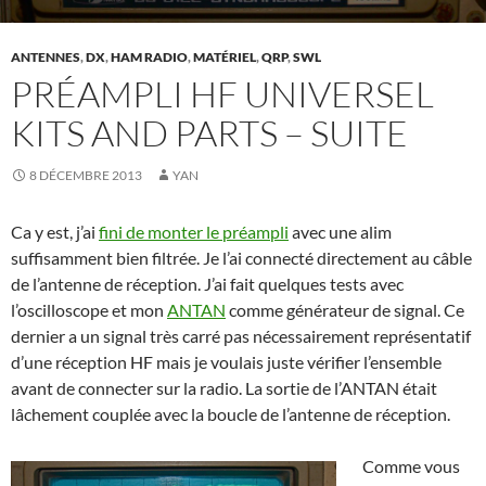
ANTENNES
,
DX
,
HAM RADIO
,
MATÉRIEL
,
QRP
,
SWL
PRÉAMPLI HF UNIVERSEL
KITS AND PARTS – SUITE
8 DÉCEMBRE 2013
YAN
Ca y est, j’ai
fini de monter le préampli
avec une alim
suffisamment bien filtrée. Je l’ai connecté directement au câble
de l’antenne de réception. J’ai fait quelques tests avec
l’oscilloscope et mon
ANTAN
comme générateur de signal. Ce
dernier a un signal très carré pas nécessairement représentatif
d’une réception HF mais je voulais juste vérifier l’ensemble
avant de connecter sur la radio. La sortie de l’ANTAN était
lâchement couplée avec la boucle de l’antenne de réception.
Comme vous