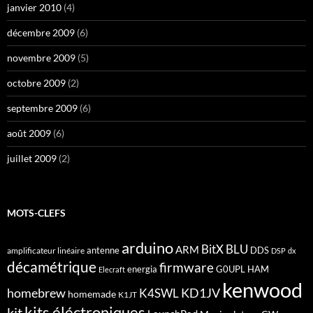
janvier 2010
(4)
décembre 2009
(6)
novembre 2009
(5)
octobre 2009
(2)
septembre 2009
(6)
août 2009
(6)
juillet 2009
(2)
MOTS-CLEFS
arduino
BitX
BLU
ARM
antenne
DDS
amplificateur linéaire
DSP
dx
décamétrique
firmware
energia
G0UPL
HAM
Elecraft
kenwood
homebrew
KD1JV
K4SWL
homemade
K1JT
kits éléctroniques
kit