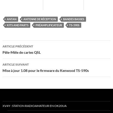
ANTAN
ANTENNE DE RÉCEPTION
BANDES BASSES
KITS AND PARTS
PRÉAMPLIFICATEUR
TS-590S
Navigation
ARTICLE PRÉCÉDENT
des
Pêle-Mêle de cartes QSL
articles
ARTICLE SUIVANT
Mise à jour 1.08 pour le firmware du Kenwood TS-590s
XV4Y : STATION RADIOAMATEUR EN OK20UA