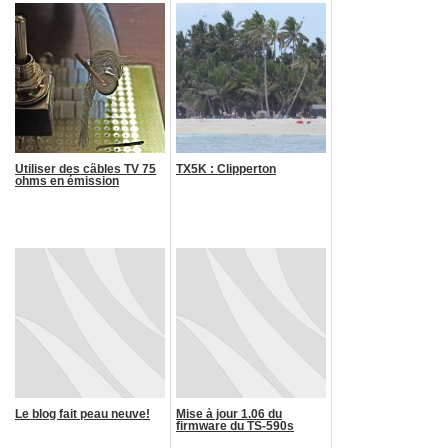
Utiliser des câbles TV 75
TX5K : Clipperton
ohms en émission
Le blog fait peau neuve!
Mise à jour 1.06 du
firmware du TS-590s