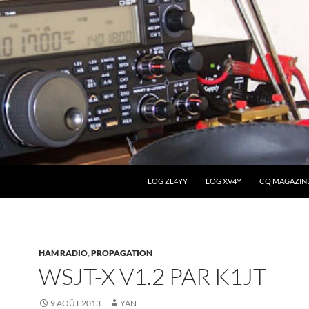
LOG ZL4YY
LOG XV4Y
CQ MAGAZIN
HAM RADIO
,
PROPAGATION
WSJT-X V1.2 PAR K1JT
9 AOÛT 2013
YAN