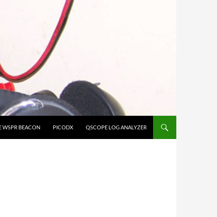
E WSPR BEACON
PICODX
QSCOPE LOG ANALYZER