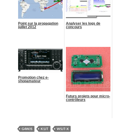
Point sur la propagation
Analyser les logs de
juillet 2012
concours
Promotion chez e-
shopamateur
Futurs projets pour micro-
contrôleurs
G4WJS
K1JT
WSJT-X