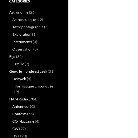
CATÉGORIES
Astronomie
(26)
Astronautique
(12)
Astrophotographie
(5)
Exploration
(1)
Instruments
(3)
Observation
(8)
Ego
(32)
Famille
(7)
Geek, le monde est geek
(51)
Dev web
(5)
Informatique Embarquée
(19)
HAM Radio
(784)
Antennes
(93)
Contests
(56)
CQ Magazine
(4)
CW
(97)
DX
(123)