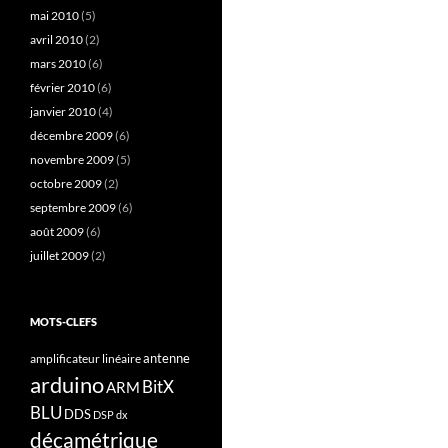
mai 2010
(5)
avril 2010
(2)
mars 2010
(6)
février 2010
(6)
janvier 2010
(4)
décembre 2009
(6)
novembre 2009
(5)
octobre 2009
(2)
septembre 2009
(6)
août 2009
(6)
juillet 2009
(2)
MOTS-CLEFS
antenne
amplificateur linéaire
arduino
BitX
ARM
BLU
DDS
DSP
dx
décamétrique