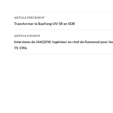
Navigation
ARTICLE PRÉCÉDENT
des
Transformer le BaoFeng UV-5R en SDR
articles
ARTICLE SUIVANT
Interviews de JA6QXW, ingénieur en chef de Kenwood pour les
TS-590s