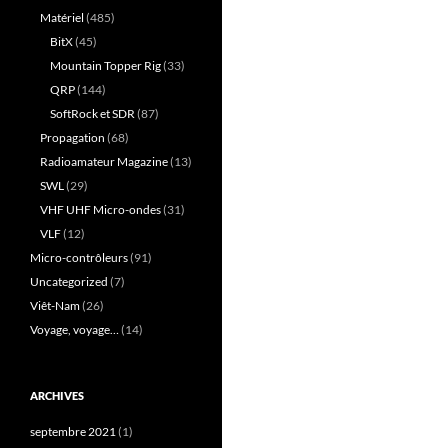
Matériel
(485)
BitX
(45)
Mountain Topper Rig
(33)
QRP
(144)
SoftRock et SDR
(87)
Propagation
(68)
Radioamateur Magazine
(13)
SWL
(29)
VHF UHF Micro-ondes
(31)
VLF
(12)
Micro-contrôleurs
(91)
Uncategorized
(7)
Viêt-Nam
(26)
Voyage, voyage…
(14)
ARCHIVES
septembre 2021
(1)