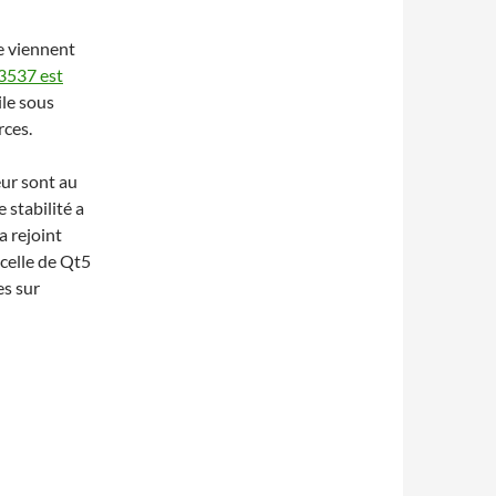
e viennent
 3537 est
le sous
rces.
eur sont au
stabilité a
a rejoint
 celle de Qt5
es sur