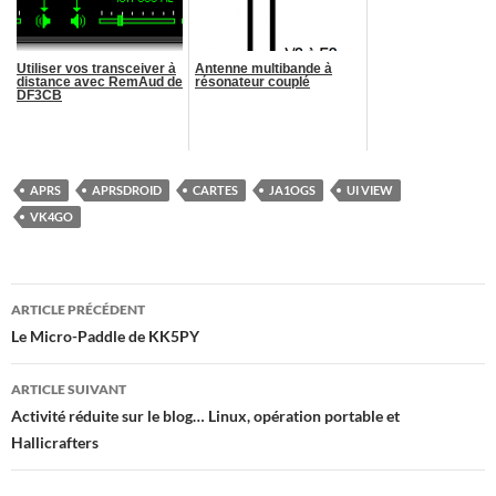
Utiliser vos transceiver à
Antenne multibande à
distance avec RemAud de
résonateur couplé
DF3CB
APRS
APRSDROID
CARTES
JA1OGS
UI VIEW
VK4GO
Navigation
ARTICLE PRÉCÉDENT
des
Le Micro-Paddle de KK5PY
articles
ARTICLE SUIVANT
Activité réduite sur le blog… Linux, opération portable et
Hallicrafters