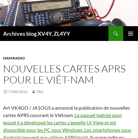
Aller
au
contenu
Recherche
Archives blog XV4Y, ZL4YY
MENU
PRINCI
HAM RADIO
NOUVELLES CARTES APRS
POUR LE VIÊT-NAM
7 MAI 2013
YAN
Art VK4GO / JA1OGS a annoncé la publication de nouvelles
cartes APRS couvrant le Viêtnam.
Le paquet logiciel pour
lequel il a développé les cartes s’appelle UI View et est
disponible pour les PC sous Windows. Les smartphones sous
Android peuvent eux utiliser APRSdroid
. Aucune radio ou