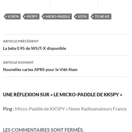
K7ATN
KK5PY
MICRO-PADDLE
SOTA
TE-NE-KE
Navigation
ARTICLE PRÉCÉDENT
des
La béta 0.95 de WSJT-X disponible
articles
ARTICLE SUIVANT
Nouvelles cartes APRS pour le Viêt-Nam
UNE RÉFLEXION SUR « LE MICRO-PADDLE DE KK5PY »
Ping :
Micro-Paddle de KK5PY » News Radioamateurs France
LES COMMENTAIRES SONT FERMÉS.