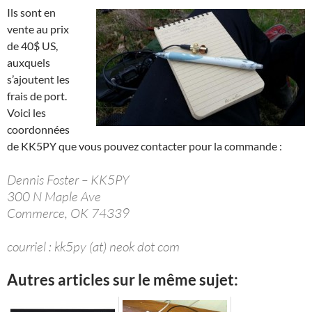
Ils sont en
vente au prix
de 40$ US,
auxquels
s’ajoutent les
frais de port.
Voici les
coordonnées
de KK5PY que vous pouvez contacter pour la commande :
Dennis Foster – KK5PY
300 N Maple Ave
Commerce, OK 74339
courriel : kk5py (at) neok dot com
Autres articles sur le même sujet: