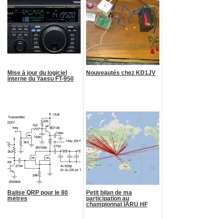
Mise à jour du logiciel
Nouveautés chez KD1JV
interne du Yaesu FT-950
Balise QRP pour le 80
Petit bilan de ma
mètres
participation au
championnat IARU HF