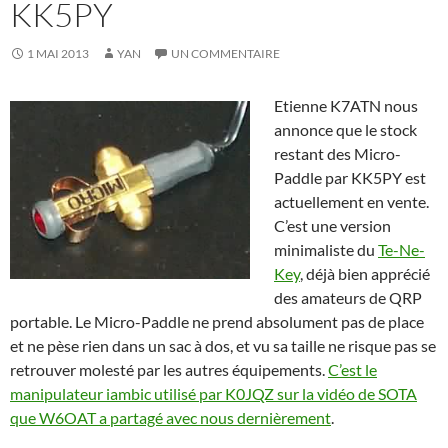
KK5PY
1 MAI 2013
YAN
UN COMMENTAIRE
Etienne K7ATN nous
annonce que le stock
restant des Micro-
Paddle par KK5PY est
actuellement en vente.
C’est une version
minimaliste du
Te-Ne-
Key
, déjà bien apprécié
des amateurs de QRP
portable. Le Micro-Paddle ne prend absolument pas de place
et ne pèse rien dans un sac à dos, et vu sa taille ne risque pas se
retrouver molesté par les autres équipements.
C’est le
manipulateur iambic utilisé par K0JQZ sur la vidéo de SOTA
que W6OAT a partagé avec nous dernièrement
.