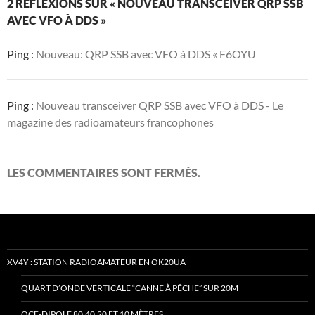
2 RÉFLEXIONS SUR « NOUVEAU TRANSCEIVER QRP SSB
AVEC VFO À DDS »
Ping :
Nouveau: QRP SSB avec VFO à DDS « F6OYU
Ping :
Nouveau transceiver QRP SSB avec VFO à DDS - Le
magazine des radioamateurs francophones
LES COMMENTAIRES SONT FERMÉS.
XV4Y : STATION RADIOAMATEUR EN OK20UA
QUART D’ONDE VERTICALE “CANNE À PÊCHE” SUR 20M
OCF-DIPOLE 80,40,20 ET 10 MÈTRES