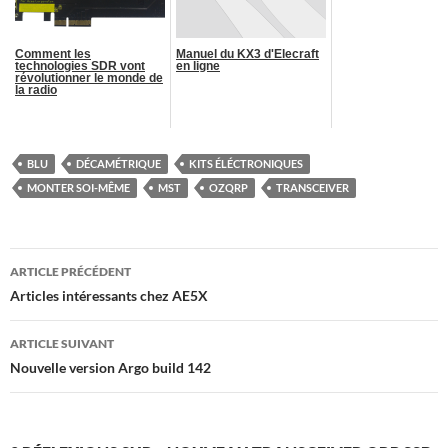
Comment les
Manuel du KX3 d'Elecraft
technologies SDR vont
en ligne
révolutionner le monde de
la radio
BLU
DÉCAMÉTRIQUE
KITS ÉLÉCTRONIQUES
MONTER SOI-MÊME
MST
OZQRP
TRANSCEIVER
Navigation
ARTICLE PRÉCÉDENT
des
Articles intéressants chez AE5X
articles
ARTICLE SUIVANT
Nouvelle version Argo build 142