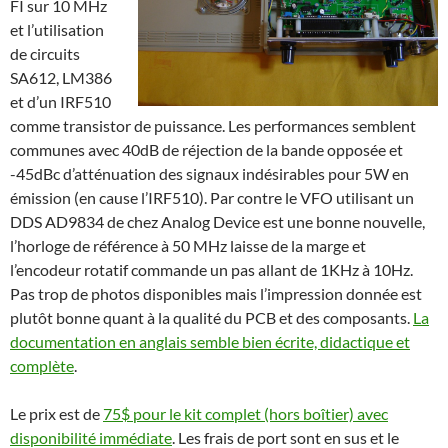
FI sur 10 MHz
et l’utilisation
de circuits
SA612, LM386
et d’un IRF510
comme transistor de puissance. Les performances semblent
communes avec 40dB de réjection de la bande opposée et
-45dBc d’atténuation des signaux indésirables pour 5W en
émission (en cause l’IRF510). Par contre le VFO utilisant un
DDS AD9834 de chez Analog Device est une bonne nouvelle,
l’horloge de référence à 50 MHz laisse de la marge et
l’encodeur rotatif commande un pas allant de 1KHz à 10Hz.
Pas trop de photos disponibles mais l’impression donnée est
plutôt bonne quant à la qualité du PCB et des composants.
La
documentation en anglais semble bien écrite, didactique et
complète
.
Le prix est de
75$ pour le kit complet (hors boîtier) avec
disponibilité immédiate
. Les frais de port sont en sus et le