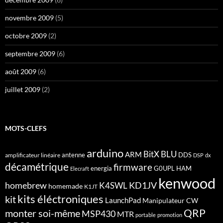
novembre 2009
(5)
octobre 2009
(2)
septembre 2009
(6)
août 2009
(6)
juillet 2009
(2)
MOTS-CLEFS
arduino
BitX
BLU
ARM
antenne
DDS
amplificateur linéaire
DSP
dx
décamétrique
firmware
energia
G0UPL
HAM
Elecraft
kenwood
homebrew
KD1JV
K4SWL
homemade
K1JT
kits éléctroniques
kit
LaunchPad
Manipulateur CW
QRP
monter soi-même
MSP430
MTR
portable
promotion