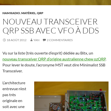
HAM RADIO
,
MATÉRIEL
,
QRP
NOUVEAU TRANSCEIVER
QRP SSB AVEC VFO À DDS
18 AOÛT 2012
YAN
2 COMMENTAIRES
Vu sur la liste (très ouverte d’esprit) dédiée au Bitx, un
nouveau transceiver QRP d’origine australienne chew ozQRP
.
Pour lever le doute, l’acronyme MST veut dire Minimalist SSB
Transceiver.
L’architecture
entrevue n’est
pas très
originale en
soit avec une