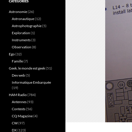
CATÉGORIES
Astronomie
(26)
Astronautique
(12)
Astrophotographie
(5)
Exploration
(1)
Instruments
(3)
Observation
(8)
Ego
(32)
Famille
(7)
Geek, le monde est geek
(51)
Dev web
(5)
Informatique Embarquée
(19)
HAM Radio
(784)
Antennes
(93)
Contests
(56)
CQ Magazine
(4)
CW
(97)
DX
(123)