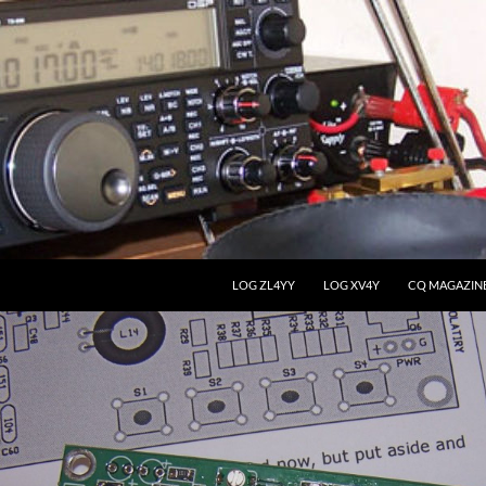
LOG ZL4YY
LOG XV4Y
CQ MAGAZIN