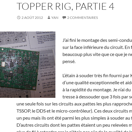
TOPPER RIG, PARTIE 4
2 AOÛT 2012
YAN
2 COMMENTAIRES
J’ai fini le montage des semi-con
sur la face inférieure du circuit. En 
beaucoup plus vite que ce que je ne
pensé.
L’étain à souder très fin fourni pa
d’une qualité exceptionnelle et a
à la rapidité du montage. Je n’ai du 
tresse à dessouder que 3 fois par 
une seule fois sur les circuits aux pattes les plus rapproc
TSSOP, le DDS et le micro-contrôleur). Ces deux circuits m
un peu mais ils ont été parmi les plus simples à souder au f
D’autres circuits dont les pattes étaient un peu relevées 
plus de fil à retordre car je n’étais pas sûr de la qualité de 