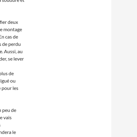
fier deux
 le montage
En cas de
ps de perdu
. Aussi, au
er, se lever
plus de
tigué ou
 pour les
n peu de
je vais
s
ndera le