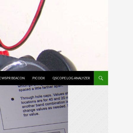
E WSPR BEACON
PICODX
QSCOPE LOG ANALYZER