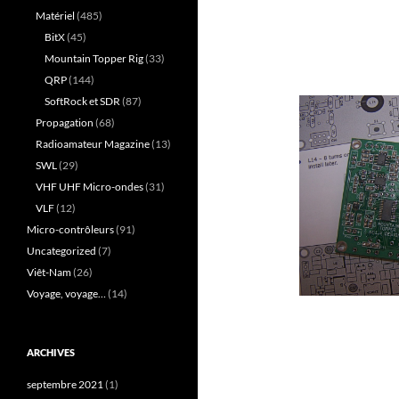
Matériel
(485)
BitX
(45)
Mountain Topper Rig
(33)
QRP
(144)
SoftRock et SDR
(87)
Propagation
(68)
Radioamateur Magazine
(13)
SWL
(29)
VHF UHF Micro-ondes
(31)
VLF
(12)
Micro-contrôleurs
(91)
Uncategorized
(7)
Viêt-Nam
(26)
Voyage, voyage…
(14)
ARCHIVES
septembre 2021
(1)