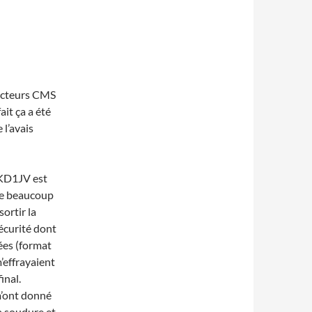
ducteurs CMS
fait ça a été
 l’avais
r KD1JV est
ide beaucoup
sortir la
sécurité dont
hées (format
’effrayaient
inal.
m’ont donné
la soudure et