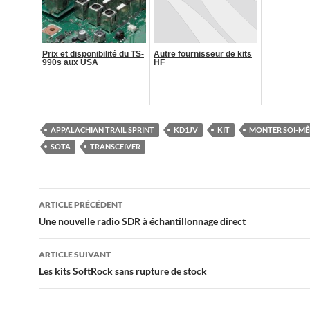
Prix et disponibilité du TS-
Autre fournisseur de kits
990s aux USA
HF
APPALACHIAN TRAIL SPRINT
KD1JV
KIT
MONTER SOI-M
SOTA
TRANSCEIVER
Navigation
ARTICLE PRÉCÉDENT
des
Une nouvelle radio SDR à échantillonnage direct
articles
ARTICLE SUIVANT
Les kits SoftRock sans rupture de stock