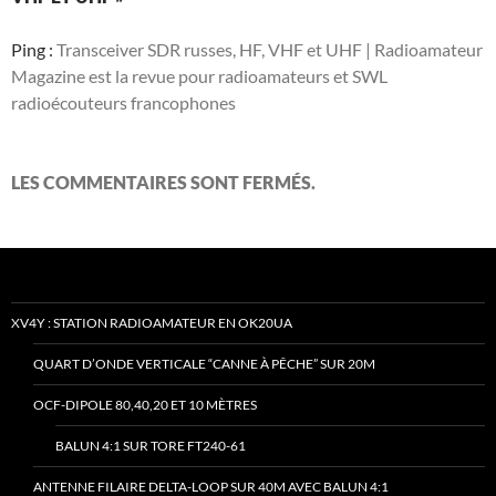
Ping :
Transceiver SDR russes, HF, VHF et UHF | Radioamateur
Magazine est la revue pour radioamateurs et SWL
radioécouteurs francophones
LES COMMENTAIRES SONT FERMÉS.
XV4Y : STATION RADIOAMATEUR EN OK20UA
QUART D’ONDE VERTICALE “CANNE À PÊCHE” SUR 20M
OCF-DIPOLE 80,40,20 ET 10 MÈTRES
BALUN 4:1 SUR TORE FT240-61
ANTENNE FILAIRE DELTA-LOOP SUR 40M AVEC BALUN 4:1