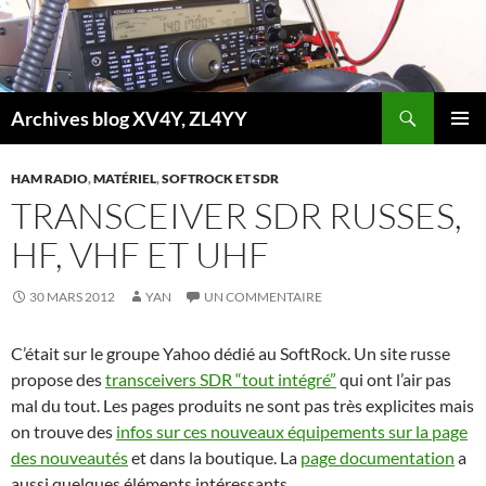
Aller
au
contenu
Recherche
Archives blog XV4Y, ZL4YY
MENU
PRINCI
HAM RADIO
,
MATÉRIEL
,
SOFTROCK ET SDR
TRANSCEIVER SDR RUSSES,
HF, VHF ET UHF
30 MARS 2012
YAN
UN COMMENTAIRE
C’était sur le groupe Yahoo dédié au SoftRock. Un site russe
propose des
transceivers SDR “tout intégré”
qui ont l’air pas
mal du tout. Les pages produits ne sont pas très explicites mais
on trouve des
infos sur ces nouveaux équipements sur la page
des nouveautés
et dans la boutique. La
page documentation
a
aussi quelques éléments intéressants.