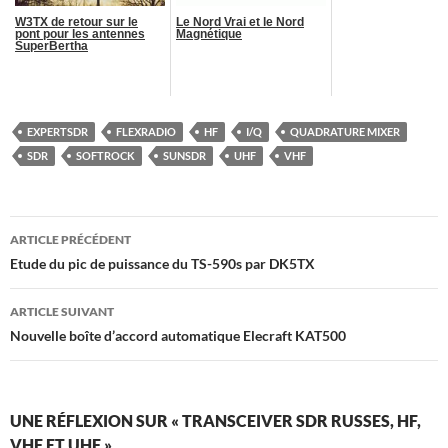
W3TX de retour sur le
Le Nord Vrai et le Nord
pont pour les antennes
Magnétique
SuperBertha
EXPERTSDR
FLEXRADIO
HF
I/Q
QUADRATURE MIXER
SDR
SOFTROCK
SUNSDR
UHF
VHF
Navigation
ARTICLE PRÉCÉDENT
des
Etude du pic de puissance du TS-590s par DK5TX
articles
ARTICLE SUIVANT
Nouvelle boîte d’accord automatique Elecraft KAT500
UNE RÉFLEXION SUR « TRANSCEIVER SDR RUSSES, HF,
VHF ET UHF »