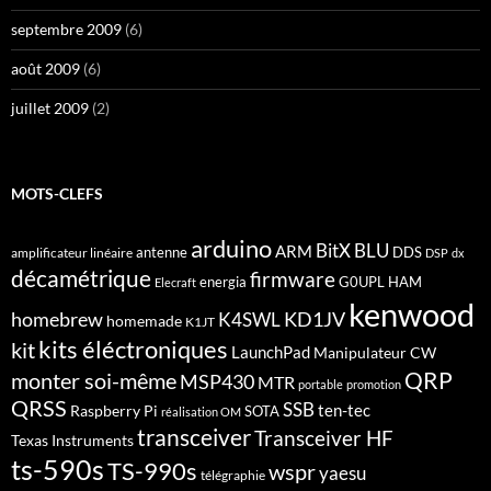
septembre 2009
(6)
août 2009
(6)
juillet 2009
(2)
MOTS-CLEFS
arduino
BitX
BLU
ARM
antenne
DDS
amplificateur linéaire
DSP
dx
décamétrique
firmware
energia
G0UPL
HAM
Elecraft
kenwood
homebrew
KD1JV
K4SWL
homemade
K1JT
kits éléctroniques
kit
LaunchPad
Manipulateur CW
QRP
monter soi-même
MSP430
MTR
portable
promotion
QRSS
SSB
ten-tec
Raspberry Pi
SOTA
réalisation OM
transceiver
Transceiver HF
Texas Instruments
ts-590s
TS-990s
wspr
yaesu
télégraphie