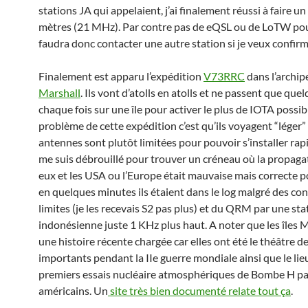
stations JA qui appelaient, j’ai finalement réussi à faire 
mètres (21 MHz). Par contre pas de eQSL ou de LoTW pour 
faudra donc contacter une autre station si je veux confi
Finalement est apparu l’expédition
V73RRC
dans l’archip
Marshall
. Ils vont d’atolls en atolls et ne passent que que
chaque fois sur une île pour activer le plus de IOTA possib
problème de cette expédition c’est qu’ils voyagent “léger” 
antennes sont plutôt limitées pour pouvoir s’installer ra
me suis débrouillé pour trouver un créneau où la propaga
eux et les USA ou l’Europe était mauvaise mais correcte p
en quelques minutes ils étaient dans le log malgré des con
limites (je les recevais S2 pas plus) et du QRM par une sta
indonésienne juste 1 KHz plus haut. A noter que les îles 
une histoire récente chargée car elles ont été le théâtre 
importants pendant la IIe guerre mondiale ainsi que le lie
premiers essais nucléaire atmosphériques de Bombe H pa
américains. Un
site très bien documenté relate tout ça
.