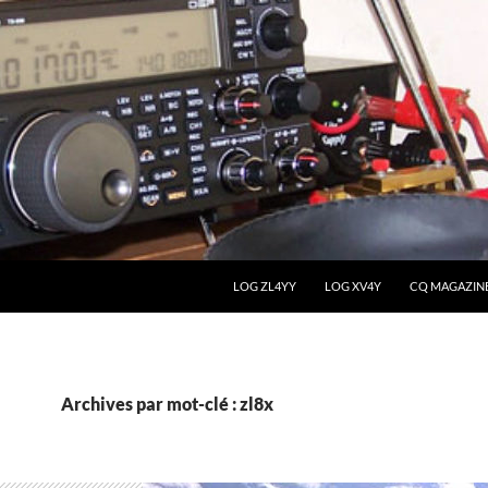
LOG ZL4YY
LOG XV4Y
CQ MAGAZIN
Archives par mot-clé : zl8x