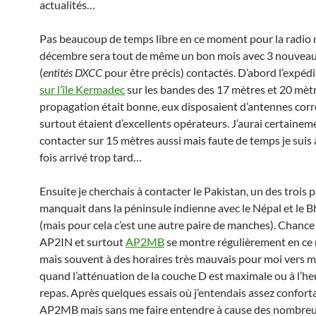
actualités…
Pas beaucoup de temps libre en ce moment pour la radio 
décembre sera tout de même un bon mois avec 3 nouveau
(
entités DXCC
pour être précis) contactés. D’abord l’expéd
sur l’île Kermadec
sur les bandes des 17 mètres et 20 mètr
propagation était bonne, eux disposaient d’antennes corr
surtout étaient d’excellents opérateurs. J’aurai certainem
contacter sur 15 mètres aussi mais faute de temps je suis
fois arrivé trop tard…
Ensuite je cherchais à contacter le Pakistan, un des trois p
manquait dans la péninsule indienne avec le Népal et le 
(mais pour cela c’est une autre paire de manches). Chance
AP2IN et surtout
AP2MB
se montre régulièrement en ce
mais souvent à des horaires très mauvais pour moi vers mi
quand l’atténuation de la couche D est maximale ou à l’he
repas. Après quelques essais où j’entendais assez confor
AP2MB mais sans me faire entendre à cause des nombre