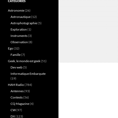
CATÉGORIES
Astronomie
(26)
Astronautique
(12)
Astrophotographie
(5)
Exploration
(1)
Instruments
(3)
Observation
(8)
Ego
(32)
Famille
(7)
Geek, le monde est geek
(51)
Dev web
(5)
Informatique Embarquée
(19)
HAM Radio
(784)
Antennes
(93)
Contests
(56)
CQ Magazine
(4)
CW
(97)
DX
(123)