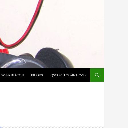
E WSPR BEACON
PICODX
QSCOPE LOG ANALYZER