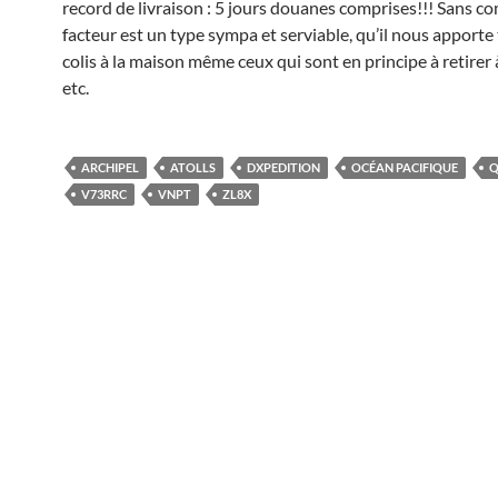
record de livraison : 5 jours douanes comprises!!! Sans c
facteur est un type sympa et serviable, qu’il nous apporte 
colis à la maison même ceux qui sont en principe à retirer 
etc.
ARCHIPEL
ATOLLS
DXPEDITION
OCÉAN PACIFIQUE
Q
V73RRC
VNPT
ZL8X