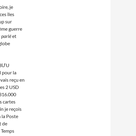
ire, je
es îles
up sur
ième guerre
 parlé
et
 globe
u BƯU
 pour la
vais reçu en
les 2 USD
 316.000
s cartes
n je reçois
à la Poste
t de
e. Temps