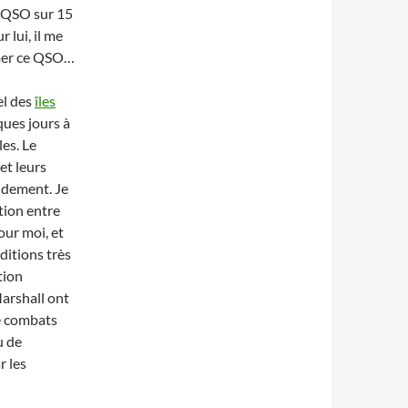
un QSO sur 15
lui, il me
rmer ce QSO…
el des
îles
lques jours à
les. Le
et leurs
pidement. Je
tion entre
our moi, et
ditions très
tion
Marshall ont
de combats
u de
r les