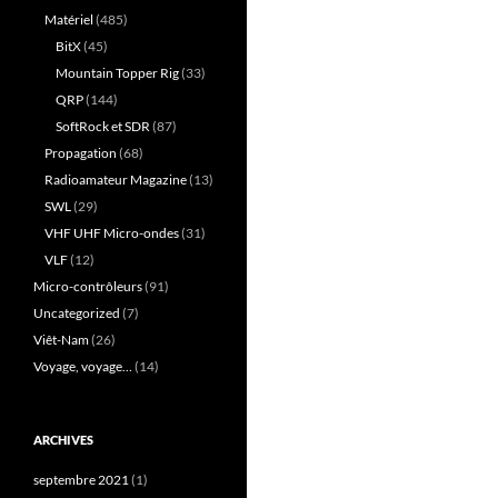
Matériel
(485)
BitX
(45)
Mountain Topper Rig
(33)
QRP
(144)
SoftRock et SDR
(87)
Propagation
(68)
Radioamateur Magazine
(13)
SWL
(29)
VHF UHF Micro-ondes
(31)
VLF
(12)
Micro-contrôleurs
(91)
Uncategorized
(7)
Viêt-Nam
(26)
Voyage, voyage…
(14)
ARCHIVES
septembre 2021
(1)