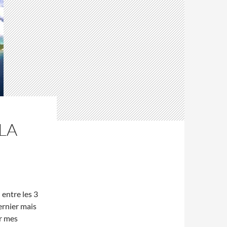
LA
 entre les 3
ernier mais
er mes