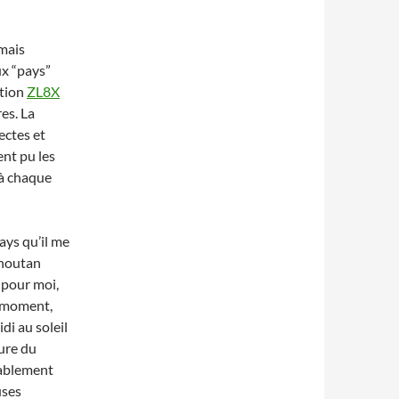
mais
x “pays”
ition
ZL8X
es. La
ectes et
ent pu les
 à chaque
ays qu’il me
Bhoutan
 pour moi,
 moment,
di au soleil
ure du
tablement
uses