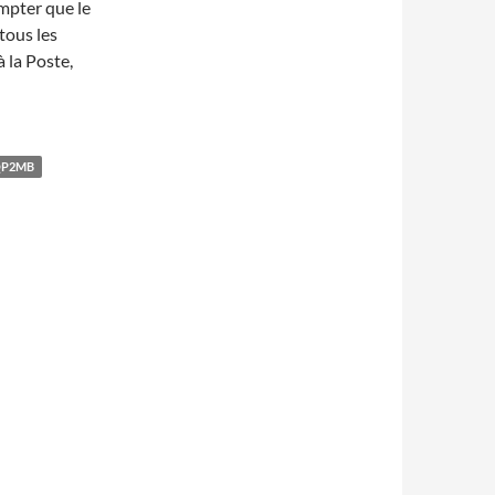
ompter que le
tous les
à la Poste,
P2MB