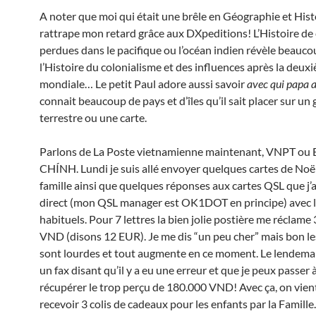
A noter que moi qui était une brêle en Géographie et Histo
rattrape mon retard grâce aux DXpeditions! L’Histoire de c
perdues dans le pacifique ou l’océan indien révèle beauco
l’Histoire du colonialisme et des influences après la deux
mondiale… Le petit Paul adore aussi savoir
avec qui papa a
connait beaucoup de pays et d’îles qu’il sait placer sur un
terrestre ou une carte.
Parlons de La Poste vietnamienne maintenant, VNPT o
CHÍNH. Lundi je suis allé envoyer quelques cartes de Noël
famille ainsi que quelques réponses aux cartes QSL que j’a
direct (mon QSL manager est OK1DOT en principe) avec 
habituels. Pour 7 lettres la bien jolie postière me réclame
VND (disons 12 EUR). Je me dis “un peu cher” mais bon le
sont lourdes et tout augmente en ce moment. Le lendemai
un fax disant qu’il y a eu une erreur et que je peux passer 
récupérer le trop perçu de 180.000 VND! Avec ça, on vien
recevoir 3 colis de cadeaux pour les enfants par la Famill