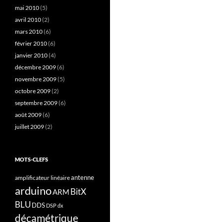
mai 2010
(5)
avril 2010
(2)
mars 2010
(6)
février 2010
(6)
janvier 2010
(4)
décembre 2009
(6)
novembre 2009
(5)
octobre 2009
(2)
septembre 2009
(6)
août 2009
(6)
juillet 2009
(2)
MOTS-CLEFS
antenne
amplificateur linéaire
arduino
BitX
ARM
BLU
DDS
DSP
dx
décamétrique