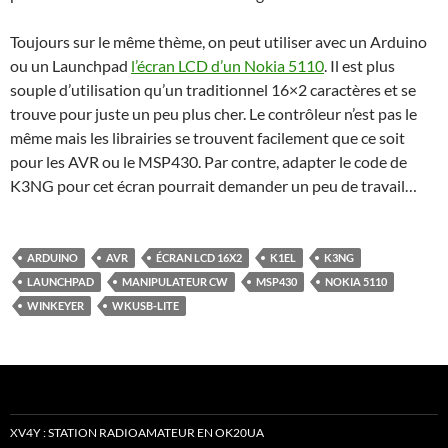
Toujours sur le même thème, on peut utiliser avec un Arduino
ou un Launchpad
l’écran LCD d’un Nokia 5110
. Il est plus
souple d’utilisation qu’un traditionnel 16×2 caractères et se
trouve pour juste un peu plus cher. Le contrôleur n’est pas le
même mais les librairies se trouvent facilement que ce soit
pour les AVR ou le MSP430. Par contre, adapter le code de
K3NG pour cet écran pourrait demander un peu de travail…
ARDUINO
AVR
ÉCRAN LCD 16X2
K1EL
K3NG
LAUNCHPAD
MANIPULATEUR CW
MSP430
NOKIA 5110
WINKEYER
WKUSB-LITE
XV4Y : STATION RADIOAMATEUR EN OK20UA