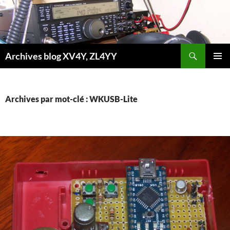
Aller
au
contenu
Recherche
Archives blog XV4Y, ZL4YY
MENU
PRINCI
Archives par mot-clé : WKUSB-Lite