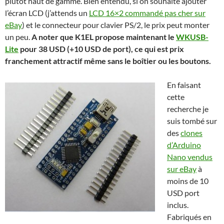
plutôt haut de gamme. Bien entendu, si on souhaite ajouter
l’écran LCD (j’attends un
LCD 16×2 commandé pas cher sur
eBay
) et le connecteur pour clavier PS/2, le prix peut monter
un peu.
A noter que K1EL propose maintenant le
WKUSB-
Lite
pour 38 USD (+10 USD de port), ce qui est prix
franchement attractif même sans le boîtier ou les boutons.
En faisant
cette
recherche je
suis tombé sur
des
clones
d’Arduino
Nano vendus
sur eBay
à
moins de 10
USD port
inclus.
Fabriqués en