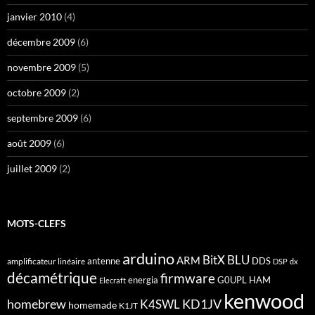
janvier 2010
(4)
décembre 2009
(6)
novembre 2009
(5)
octobre 2009
(2)
septembre 2009
(6)
août 2009
(6)
juillet 2009
(2)
MOTS-CLEFS
arduino
BitX
BLU
ARM
antenne
DDS
amplificateur linéaire
DSP
dx
décamétrique
firmware
energia
G0UPL
HAM
Elecraft
kenwood
homebrew
KD1JV
K4SWL
homemade
K1JT