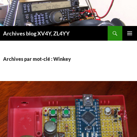
Aller
au
contenu
Recherche
Archives blog XV4Y, ZL4YY
MENU
PRINCI
Archives par mot-clé : Winkey