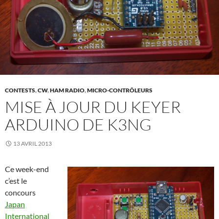
CONTESTS
,
CW
,
HAM RADIO
,
MICRO-CONTRÔLEURS
MISE À JOUR DU KEYER
ARDUINO DE K3NG
13 AVRIL 2013
Ce week-end
c’est le
concours
Japan
International