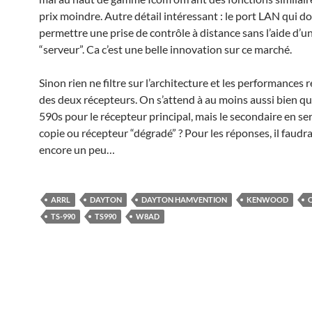
prix moindre. Autre détail intéressant : le port LAN qui do
permettre une prise de contrôle à distance sans l’aide d’u
“serveur”. Ca c’est une belle innovation sur ce marché.
Sinon rien ne filtre sur l’architecture et les performances 
des deux récepteurs. On s’attend à au moins aussi bien qu
590s pour le récepteur principal, mais le secondaire en ser
copie ou récepteur “dégradé” ? Pour les réponses, il faudr
encore un peu…
ARRL
DAYTON
DAYTON HAMVENTION
KENWOOD
TS-990
TS990
W8AD