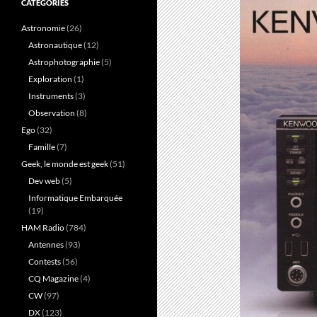
CATÉGORIES
Astronomie
(26)
Astronautique
(12)
Astrophotographie
(5)
Exploration
(1)
Instruments
(3)
Observation
(8)
Ego
(32)
Famille
(7)
Geek, le monde est geek
(51)
Dev web
(5)
Informatique Embarquée
(19)
HAM Radio
(784)
Antennes
(93)
Contests
(56)
CQ Magazine
(4)
CW
(97)
DX
(123)