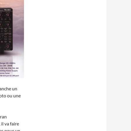
tranche un
hoto ou une
cran
il va faire
es pour un