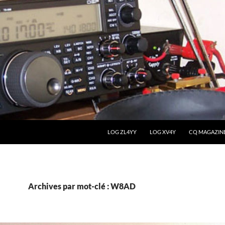
LOG ZL4YY
LOG XV4Y
CQ MAGAZIN
Archives par mot-clé : W8AD