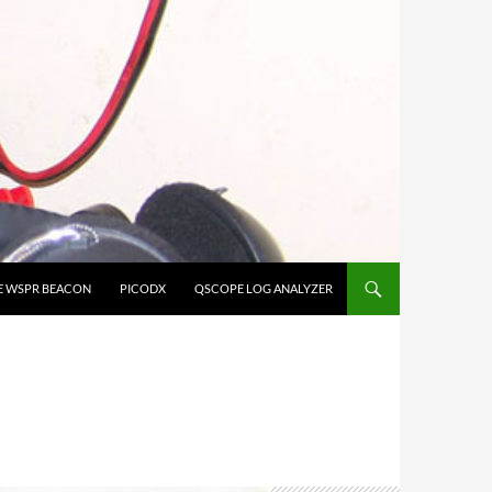
E WSPR BEACON
PICODX
QSCOPE LOG ANALYZER