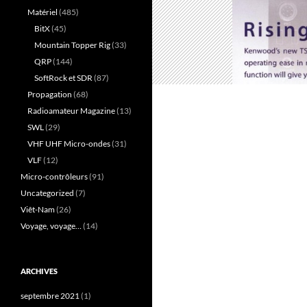
Matériel
(485)
BitX
(45)
Mountain Topper Rig
(33)
QRP
(144)
SoftRock et SDR
(87)
Propagation
(68)
Radioamateur Magazine
(13)
SWL
(29)
VHF UHF Micro-ondes
(31)
VLF
(12)
Micro-contrôleurs
(91)
Uncategorized
(7)
Viêt-Nam
(26)
Voyage, voyage…
(14)
ARCHIVES
septembre 2021
(1)