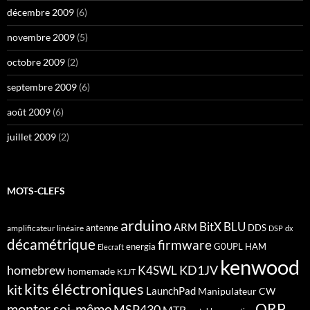
décembre 2009
(6)
novembre 2009
(5)
octobre 2009
(2)
septembre 2009
(6)
août 2009
(6)
juillet 2009
(2)
MOTS-CLEFS
arduino
BitX
BLU
ARM
antenne
DDS
amplificateur linéaire
DSP
dx
décamétrique
firmware
energia
G0UPL
HAM
Elecraft
kenwood
homebrew
KD1JV
K4SWL
homemade
K1JT
kits éléctroniques
kit
LaunchPad
Manipulateur CW
QRP
monter soi-même
MSP430
MTR