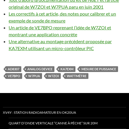
original de W7ZOI et W7PUA paru en juin 2001
Les correctifs à cet article, des notes pour calibrer et un
exemple de sonde de mesure
Un article de VE7BPO reprenant l’idée de W7ZOI et
montrant une application concrète
Une alternative au montage précédent proposée par
KA7EXM utilisant un micro-contrôleur PIC
AD8307
ANALOG DEVICE
KA7EXM
MESURE DE PUISSANCE
VE7BPO
W7PUA
W7ZOI
WATTMÈTRE
XV4Y : STATION RADIOAMATEUR EN OK20UA
QUART D’ONDE VERTICALE “CANNE À PÊCHE” SUR 20M