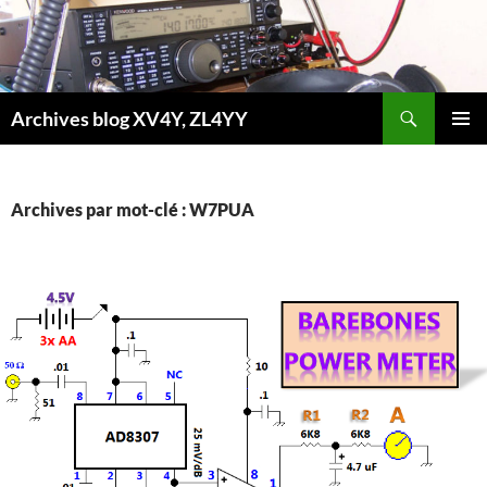
Aller
au
contenu
Recherche
Archives blog XV4Y, ZL4YY
MENU
PRINCI
Archives par mot-clé : W7PUA