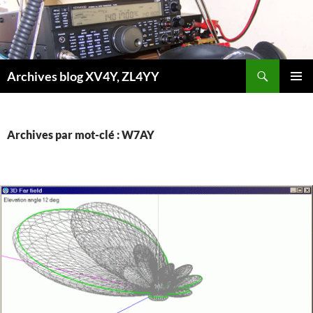
Aller
au
contenu
Recherche
Archives blog XV4Y, ZL4YY
MENU
PRINCI
Archives par mot-clé : W7AY