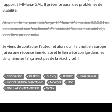
rapport à MMana-GAL. Il présente aussi des problèmes de
stabilité…
Attention, le lien pour télécharger MMana-GAL version 3.0.0.31 est
actuellement non fonctionnel. J’ai contacté l’auteur à ce sujet et je
vous tiens au courant…
Je viens de contacter l’auteur et alors qu’il fait nuit en Europe
j’ai eu une réponse immédiate et le lien a été corrigé dans les
cinq minutes! Si ça n’est pas de la réactivité!!!
COCOANEC
DL1PBD
DL2KQ
JE3HHT
MMANA GAL
MODÉLISATION D'ANTENNE
MOXON
NEC
SIMULATION D'ANTENNE
W7AY