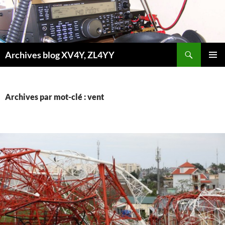
Aller
au
contenu
Recherche
Archives blog XV4Y, ZL4YY
MENU
PRINCI
Archives par mot-clé : vent