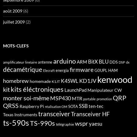
août 2009
(6)
juillet 2009
(2)
MOTS-CLEFS
arduino
BitX
BLU
ARM
antenne
DDS
amplificateur linéaire
DSP
dx
décamétrique
firmware
energia
G0UPL
HAM
Elecraft
kenwood
homebrew
KD1JV
K4SWL
homemade
K1JT
kits éléctroniques
kit
LaunchPad
Manipulateur CW
QRP
monter soi-même
MSP430
MTR
portable
promotion
QRSS
SSB
ten-tec
Raspberry Pi
SOTA
réalisation OM
transceiver
Transceiver HF
Texas Instruments
ts-590s
TS-990s
wspr
yaesu
télégraphie