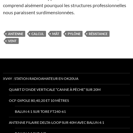
comprend aisément pourquoi les structures professionnelles
nous paraissent surdimensionnées.
ANTENNE
CALCUL
MÂT
PYLÔNE
RÉSISTANCE
VENT
XV4Y : STATION RADIOAMATEUR EN OK20UA
QUART D’ONDE VERTICALE “CANNE À PÊCHE” SUR 20M
OCF-DIPOLE 80,40,20 ET 10 MÈTRES
BALUN 4:1 SUR TORE FT240-61
ANTENNE FILAIRE DELTA-LOOP SUR 40M AVEC BALUN 4:1