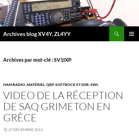
Aller
au
contenu
Recherche
Archives blog XV4Y, ZL4YY
MENU
PRINCI
Archives par mot-clé : SV1IXP
HAM RADIO
,
MATÉRIEL
,
QRP
,
SOFTROCK ET SDR
,
SWL
VIDEO DE LA RÉCEPTION
DE SAQ GRIMETON EN
GRÈCE
27 DÉCEMBRE 2012