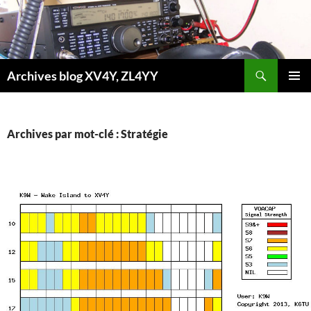
Aller
au
contenu
Recherche
Archives blog XV4Y, ZL4YY
MENU
PRINCI
Archives par mot-clé : Stratégie