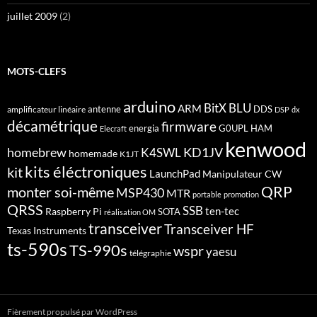
juillet 2009
(2)
MOTS-CLEFS
arduino
BitX
BLU
ARM
antenne
DDS
amplificateur linéaire
DSP
dx
décamétrique
firmware
energia
G0UPL
HAM
Elecraft
kenwood
homebrew
KD1JV
K4SWL
homemade
K1JT
kits éléctroniques
kit
LaunchPad
Manipulateur CW
QRP
monter soi-même
MSP430
MTR
portable
promotion
QRSS
SSB
ten-tec
Raspberry Pi
SOTA
réalisation OM
transceiver
Transceiver HF
Texas Instruments
ts-590s
TS-990s
wspr
yaesu
télégraphie
Fièrement propulsé par WordPress