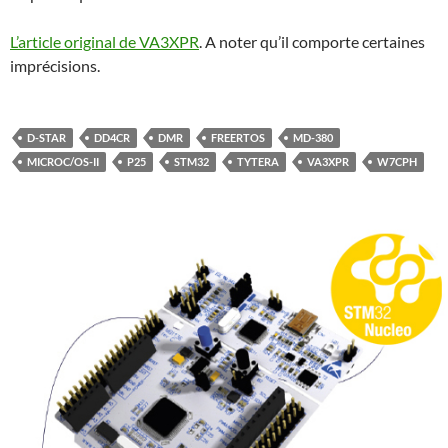
L’article original de VA3XPR
. A noter qu’il comporte certaines
imprécisions.
D-STAR
DD4CR
DMR
FREERTOS
MD-380
MICROC/OS-II
P25
STM32
TYTERA
VA3XPR
W7CPH