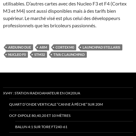
utilisables. D’autres cartes avec des Nucleo F3 et F4 (Cortex
M3 et M4) sont aussi disponibles mais à des tarifs bien
supérieur. Le marché visé est plus celui des développeurs
professionnels que les bricoleurs passionnés.
ARDUINO DUE
ARM
CORTEX M0
LAUNCHPAD STELLARIS
NUCLEO F0
STM32
TIVA C LAUNCHPAD
XV4Y : STATION RADIOAMATEUR EN OK20UA
QUART D’ONDE VERTICALE “CANNE À PÊCHE” SUR 20M
OCF-DIPOLE 80,40,20 ET 10 MÈTRES
BALUN 4:1 SUR TORE FT240-61