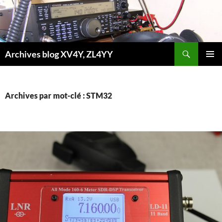
Aller
au
contenu
Recherche
Archives blog XV4Y, ZL4YY
MENU
PRINCI
Archives par mot-clé : STM32