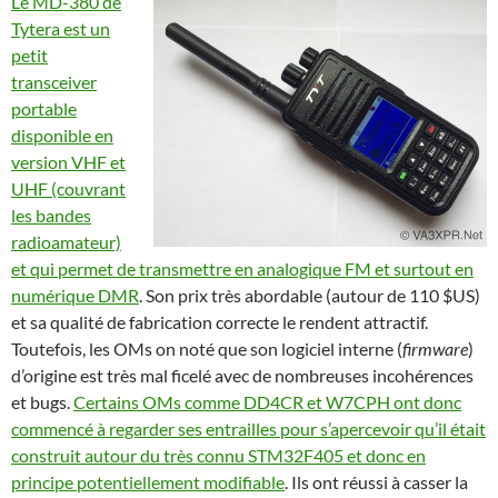
Le MD-380 de
Tytera est un
petit
transceiver
portable
disponible en
version VHF et
UHF (couvrant
les bandes
radioamateur)
et qui permet de transmettre en analogique FM et surtout en
numérique DMR
. Son prix très abordable (autour de 110 $US)
et sa qualité de fabrication correcte le rendent attractif.
Toutefois, les OMs on noté que son logiciel interne (
firmware
)
d’origine est très mal ficelé avec de nombreuses incohérences
et bugs.
Certains OMs comme DD4CR et W7CPH ont donc
commencé à regarder ses entrailles pour s’apercevoir qu’il était
construit autour du très connu STM32F405 et donc en
principe potentiellement modifiable
. Ils ont réussi à casser la