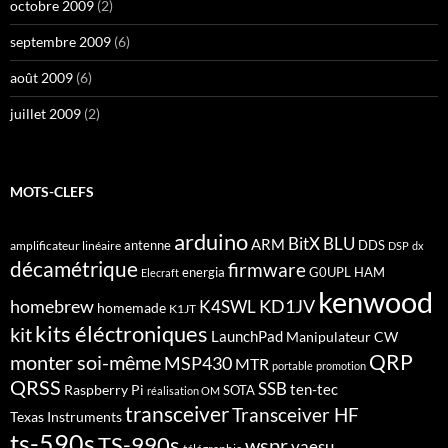
octobre 2009
(2)
septembre 2009
(6)
août 2009
(6)
juillet 2009
(2)
MOTS-CLEFS
arduino
BitX
BLU
ARM
antenne
DDS
amplificateur linéaire
DSP
dx
décamétrique
firmware
energia
G0UPL
HAM
Elecraft
kenwood
homebrew
KD1JV
K4SWL
homemade
K1JT
kits éléctroniques
kit
LaunchPad
Manipulateur CW
QRP
monter soi-même
MSP430
MTR
portable
promotion
QRSS
SSB
ten-tec
Raspberry Pi
SOTA
réalisation OM
transceiver
Transceiver HF
Texas Instruments
ts-590s
TS-990s
wspr
yaesu