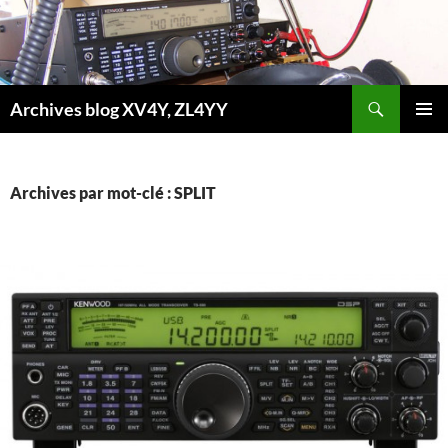
Aller
au
contenu
Recherche
Archives blog XV4Y, ZL4YY
MENU
PRINCI
Archives par mot-clé : SPLIT