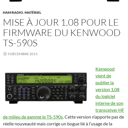
HAM RADIO
,
MATÉRIEL
MISE À JOUR 1.08 POUR LE
FIRMWARE DU KENWOOD
TS-590S
9 DÉCEMBRE 2013
Kenwood
vient de
publier la
version 1.08
du logiciel
interne de son
transceiver HF
de milieu de gamme le TS-590s
. Cette version n’apporte pas de
réelle nouveauté mais corrige un bogue lié à l’usage de la