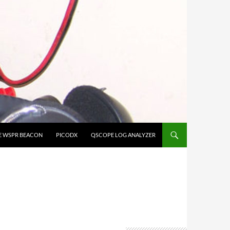
E WSPR BEACON
PICODX
QSCOPE LOG ANALYZER