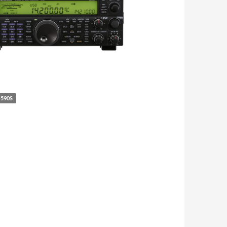
-590S