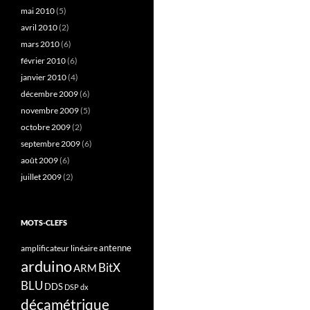
mai 2010
(5)
avril 2010
(2)
mars 2010
(6)
février 2010
(6)
janvier 2010
(4)
décembre 2009
(6)
novembre 2009
(5)
octobre 2009
(2)
septembre 2009
(6)
août 2009
(6)
juillet 2009
(2)
MOTS-CLEFS
antenne
amplificateur linéaire
arduino
BitX
ARM
BLU
DDS
DSP
dx
décamétrique