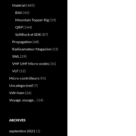
Matériel
(485)
BitX
(45)
Mountain Topper Rig
(33)
QRP
(144)
SoftRock et SDR
(87)
Propagation
(68)
Radioamateur Magazine
(13)
SWL
(29)
VHF UHF Micro-ondes
(31)
VLF
(12)
Micro-contrôleurs
(91)
Uncategorized
(7)
Viêt-Nam
(26)
Voyage, voyage…
(14)
ARCHIVES
septembre 2021
(1)