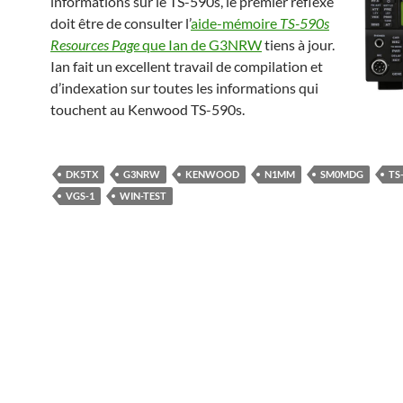
informations sur le TS-590s, le premier réflexe
doit être de consulter l’
aide-mémoire
TS-590s
Resources Page
que Ian de G3NRW
tiens à jour.
Ian fait un excellent travail de compilation et
d’indexation sur toutes les informations qui
touchent au Kenwood TS-590s.
DK5TX
G3NRW
KENWOOD
N1MM
SM0MDG
TS
VGS-1
WIN-TEST