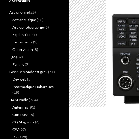
CATÉGORIES
Astronomie
(26)
Astronautique
(12)
Astrophotographie
(5)
Exploration
(1)
Instruments
(3)
Observation
(8)
Ego
(32)
Famille
(7)
Geek, le monde est geek
(51)
Dev web
(5)
Informatique Embarquée
(19)
HAM Radio
(784)
Antennes
(93)
Contests
(56)
CQ Magazine
(4)
CW
(97)
DX
(123)