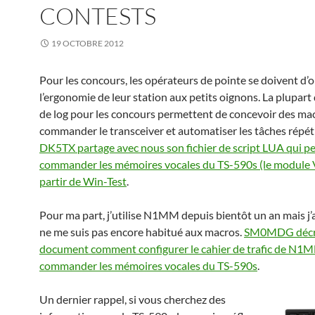
CONTESTS
19 OCTOBRE 2012
Pour les concours, les opérateurs de pointe se doivent d’
l’ergonomie de leur station aux petits oignons. La plupart 
de log pour les concours permettent de concevoir des ma
commander le transceiver et automatiser les tâches répéti
DK5TX partage avec nous son fichier de script LUA qui p
commander les mémoires vocales du TS-590s (le module 
partir de Win-Test
.
Pour ma part, j’utilise N1MM depuis bientôt un an mais j’
ne me suis pas encore habitué aux macros.
SM0MDG décri
document comment configurer le cahier de trafic de N1
commander les mémoires vocales du TS-590s
.
Un dernier rappel, si vous cherchez des