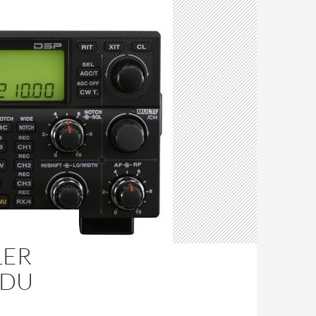
LER
 DU