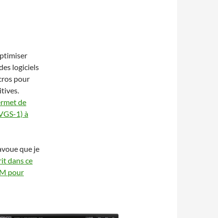
optimiser
des logiciels
cros pour
tives.
ermet de
VGS-1) à
avoue que je
t dans ce
MM pour