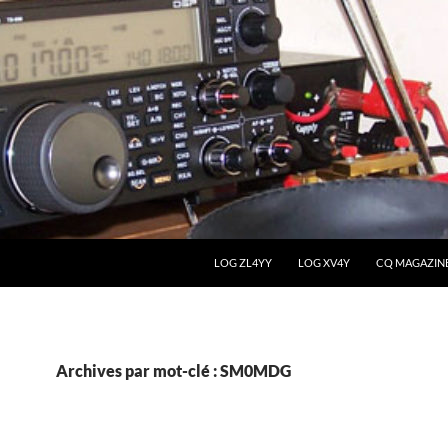
LOG ZL4YY
LOG XV4Y
CQ MAGAZIN
Archives par mot-clé : SM0MDG