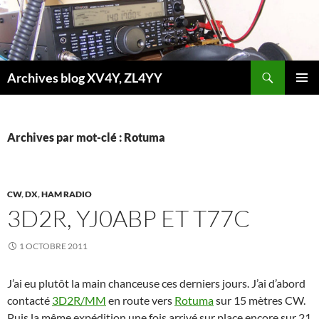
Aller
au
contenu
Recherche
Archives blog XV4Y, ZL4YY
MENU
PRINCI
Archives par mot-clé : Rotuma
CW
,
DX
,
HAM RADIO
3D2R, YJ0ABP ET T77C
1 OCTOBRE 2011
J’ai eu plutôt la main chanceuse ces derniers jours. J’ai d’abord
contacté
3D2R/MM
en route vers
Rotuma
sur 15 mètres CW.
Puis la même expédition une fois arrivé sur place encore sur 21