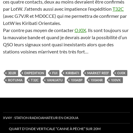
ces quatre contacts, deux au moins devraient être confirmés
par LotW. J’attends aussi avec impatience l’expédition
T32C
(avec G7VJR et MD0CCE) qui me permettra de confirmer par
LotW les Kiribati Orientales.
Par contre pas moyen de contacter
OJ0X
. Ils sont toujours sur
la mauvaise bande et quand je devrais avoir la possibilité d’un
QSO leurs signaux sont quasi inexistants alors que des
stations voisines m’arrivent très très fort…
3D2R
DXPEDITION
FIJI
KIRIBATI
MARKET REEF
OJ0X
ROTUMA
T32C
VANUATU
YJ0ABP
YJ0ANR
YJ0VK
XV4Y : STATION RADIOAMATEUR EN OK20UA
QUART D’ONDE VERTICALE “CANNE À PÊCHE” SUR 20M