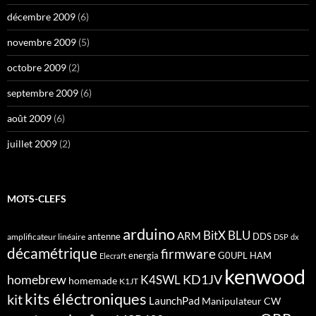
décembre 2009
(6)
novembre 2009
(5)
octobre 2009
(2)
septembre 2009
(6)
août 2009
(6)
juillet 2009
(2)
MOTS-CLEFS
arduino
BitX
BLU
ARM
antenne
DDS
amplificateur linéaire
DSP
dx
décamétrique
firmware
energia
G0UPL
HAM
Elecraft
kenwood
homebrew
KD1JV
K4SWL
homemade
K1JT
kits éléctroniques
kit
LaunchPad
Manipulateur CW