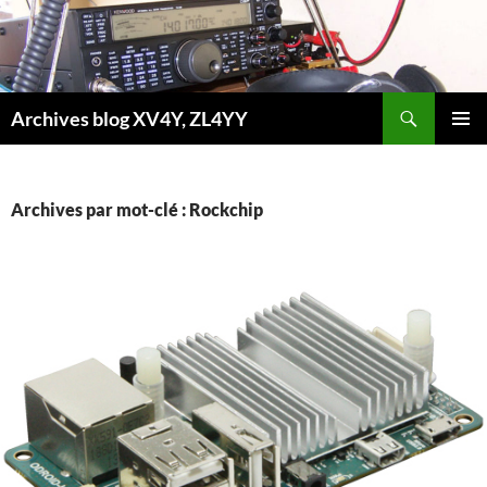
Aller
au
contenu
Recherche
Archives blog XV4Y, ZL4YY
MENU
PRINCI
Archives par mot-clé : Rockchip