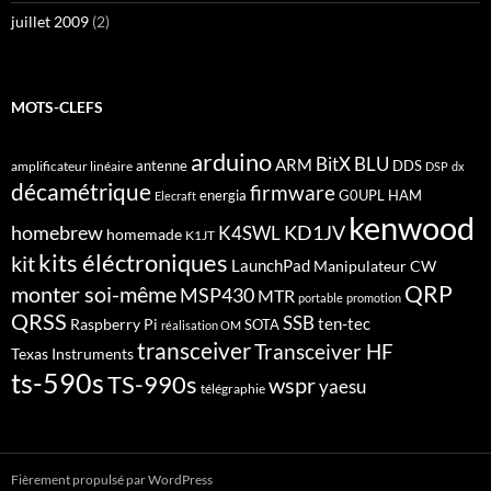
juillet 2009
(2)
MOTS-CLEFS
arduino
BitX
BLU
ARM
antenne
DDS
amplificateur linéaire
DSP
dx
décamétrique
firmware
energia
G0UPL
HAM
Elecraft
kenwood
homebrew
KD1JV
K4SWL
homemade
K1JT
kits éléctroniques
kit
LaunchPad
Manipulateur CW
QRP
monter soi-même
MSP430
MTR
portable
promotion
QRSS
SSB
ten-tec
Raspberry Pi
SOTA
réalisation OM
transceiver
Transceiver HF
Texas Instruments
ts-590s
TS-990s
wspr
yaesu
télégraphie
Fièrement propulsé par WordPress