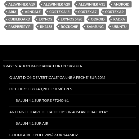
ALLWINNER A10
ALLWINNER A20
ALLWINNER A31
ANDROID
ARM
ARNDALE
CORTEX A15
CORTEX A7
CORTEX A9
CUBIEBOARD
EXYNOS
EXYNOS 5420
ODROID
RADXA
RASPBERRY PI
RK3188
ROCKCHIP
SAMSUNG
UBUNTU
XV4Y : STATION RADIOAMATEUR EN OK20UA
QUART D’ONDE VERTICALE “CANNE À PÊCHE” SUR 20M
OCF-DIPOLE 80,40,20 ET 10 MÈTRES
BALUN 4:1 SUR TORE FT240-61
ANTENNE FILAIRE DELTA-LOOP SUR 40M AVEC BALUN 4:1
BALUN 4:1 SUR AIR
COLINÉAIRE J-POLE 2×5/8 SUR 144MHZ