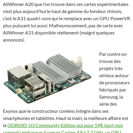
AllWinner A20 que l’on trouve dans ces cartes expérimentales
n’est plus aujourd’hui le haut de gamme du fondeur chinois,
c’est le A31 quadri-core qui le remplace avec un GPU PowerVR
plus puissant lui aussi. Malheureusement, pas de carte avec
AllWinner A31 disponible réellement (malgré quelques
annonces).
Par contre on
trouve des
projets très
sérieux autour
de processeurs
fabriqués par
Samsung, la
série des
Exynos que le constructeur coréens intègre dans ses
smartphones et tablettes. Haut la main, la meilleure affaire est
la
ODROID-U3 Community Edition qui pour 59$ (port non
compris) embarque 4 coeurs Cortex A9 à 1,7 GHz, un GPU