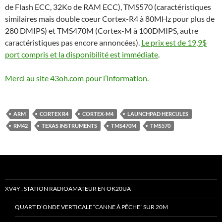
de Flash ECC, 32Ko de RAM ECC), TMS570 (caractéristiques
similaires mais double coeur Cortex-R4 à 80MHz pour plus de
280 DMIPS) et TMS470M (Cortex-M à 100DMIPS, autre
caractéristiques pas encore annoncées).
Le prix est de 19,9$
port compris et la disponibilité est immédiate
.
Merci au site 43oh.com pour l’information.
ARM
CORTEX R4
CORTEX-M4
LAUNCHPAD HERCULES
RM42
TEXAS INSTRUMENTS
TMS470M
TMS570
XV4Y : STATION RADIOAMATEUR EN OK20UA
QUART D’ONDE VERTICALE “CANNE À PÊCHE” SUR 20M