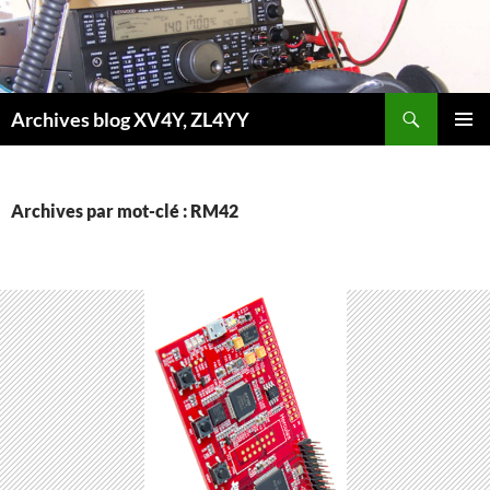
Aller
au
contenu
Recherche
Archives blog XV4Y, ZL4YY
MENU
PRINCI
Archives par mot-clé : RM42