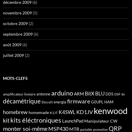
décembre 2009
(6)
novembre 2009
(5)
octobre 2009
(2)
septembre 2009
(6)
août 2009
(6)
juillet 2009
(2)
MOTS-CLEFS
arduino
BitX
BLU
ARM
antenne
DDS
amplificateur linéaire
DSP
dx
décamétrique
firmware
energia
G0UPL
HAM
Elecraft
kenwood
homebrew
KD1JV
K4SWL
homemade
K1JT
kits éléctroniques
kit
LaunchPad
Manipulateur CW
QRP
monter soi-même
MSP430
MTR
portable
promotion