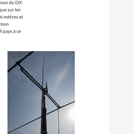
aison du DX
que sur les
-6 mètres et
e mon
4 pays à ce