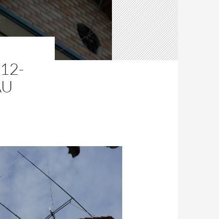
12-
AU