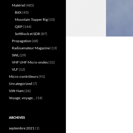
Matériel
(485)
BitX
(45)
Mountain Topper Rig
(33)
QRP
(144)
SoftRock et SDR
(87)
Propagation
(68)
Radioamateur Magazine
(13)
SWL
(29)
VHF UHF Micro-ondes
(31)
VLF
(12)
Micro-contrôleurs
(91)
Uncategorized
(7)
Viêt-Nam
(26)
Voyage, voyage…
(14)
ARCHIVES
septembre 2021
(1)