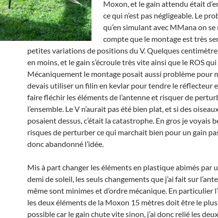
Moxon, et le gain attendu était d’
ce qui n’est pas négligeable. Le pro
qu’en simulant avec MMana on se 
compte que le montage est très se
petites variations de positions du V. Quelques centimètre
en moins, et le gain s’écroule très vite ainsi que le ROS qu
Mécaniquement le montage posait aussi problème pour mo
devais utiliser un filin en kevlar pour tendre le réflecteur et
faire fléchir les éléments de l’antenne et risquer de pertur
l’ensemble. Le V n’aurait pas été bien plat, et si des oiseau
posaient dessus, c’était la catastrophe. En gros je voyais
risques de perturber ce qui marchait bien pour un gain pas 
donc abandonné l’idée.
Mis à part changer les éléments en plastique abimés par u
demi de soleil, les seuls changements que j’ai fait sur l’ant
même sont minimes et d’ordre mécanique. En particulier l’
les deux éléments de la Moxon 15 mètres doit être le plus
possible car le gain chute vite sinon, j’ai donc relié les de