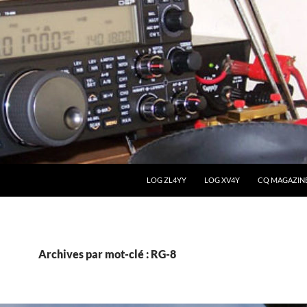
LOG ZL4YY
LOG XV4Y
CQ MAGAZIN
Archives par mot-clé : RG-8