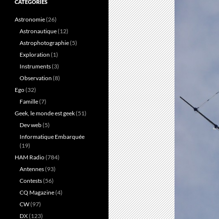
CATÉGORIES
Astronomie
(26)
Astronautique
(12)
Astrophotographie
(5)
Exploration
(1)
Instruments
(3)
Observation
(8)
Ego
(32)
Famille
(7)
Geek, le monde est geek
(51)
Dev web
(5)
Informatique Embarquée
(19)
HAM Radio
(784)
Antennes
(93)
Contests
(56)
CQ Magazine
(4)
CW
(97)
DX
(123)