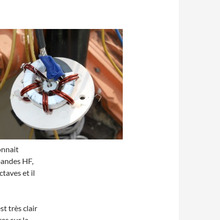
onnait
bandes HF,
taves et il
t très clair
res sur la