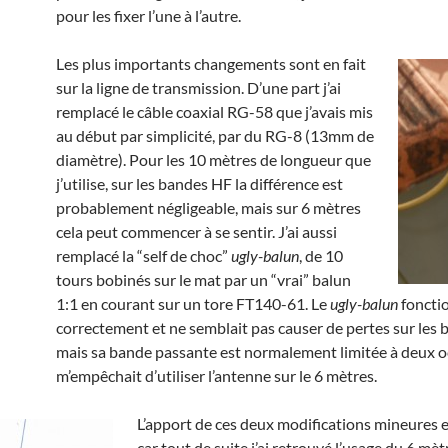
pour les fixer l’une à l’autre.
Les plus importants changements sont en fait
sur la ligne de transmission. D’une part j’ai
remplacé le câble coaxial RG-58 que j’avais mis
au début par simplicité, par du RG-8 (13mm de
diamètre). Pour les 10 mètres de longueur que
j’utilise, sur les bandes HF la différence est
probablement négligeable, mais sur 6 mètres
cela peut commencer à se sentir. J’ai aussi
remplacé la “self de choc”
ugly-balun
, de 10
tours bobinés sur le mat par un “vrai” balun
1:1 en courant sur un tore FT140-61. Le
ugly-balun
foncti
correctement et ne semblait pas causer de pertes sur les 
mais sa bande passante est normalement limitée à deux oc
m’empêchait d’utiliser l’antenne sur le 6 mètres.
L’apport de ces deux modifications mineures es
car tout de suite j’ai retrouvé l’usage du 6 mèt