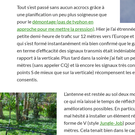
Tout s’est passé sans aucun accrocs grâce à
une planification un peu plus soigneuse que
pour le
démontage (pas de typhon en
approche pour me mettre la pression)
. Hier je l’ai étrenn
petite demi-heure de trafic sur 12 mètres vers l’Europe et 
qui s’est formé instantanément m’a bien confirmé que le g
en terme d’efficacité des signaux transmis était indéniabl
rapport à la verticale. Plus tard dans la soirée j’ai fait un 
mètres (sans appeler CQ) et là encore les signaux très con
points S de mieux que sur la verticale) récompensent les e
consentis.
L’antenne est restée au sol deux mo
ce qui m’a laissé le temps de réfléc
améliorations possibles. En particuli
mal hésité à installer un élément r
forme de V (style
Jungle-Job
) pour
mètres. Cela tenait bien dans le ca