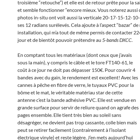
troisième “retouche”) et elle est de retour prête pour la s
et semble fonctionner “encore mieux. Vous noterez aussi 
photos in-situ ont voit aussi la verticale 20-17-15-12-10
ses 12 radians surélevés. Cela ajoute à l’aspect “bazar” d
installation, qui m’a tout de même permis de contacter 22
jour et de bientôt pouvoir prétendre au
5-bands DXCC
.
En comptant tous les matériaux (dont ceux que j’avais
sous la main), y compris le câble et le tore FT140-61, le
coût à ce jour ne doit pas dépasser 150€. Pour couvrir 4
bandes avec du gain, le rendement est excellent! Avec les
cannes à pêche en fibre de verre, le tuyaux PVC pour la
bôme et le mat, le véritable matériau star de cette
antenne c’est la bande adhésive PVC. Elle est vendue en
grande surface pour servir de reliure quand on agrafe des
pages ensemble. Elle tient très bien au soleil sans
désagréger, ne devient pas trop cassante, colle bien mais
peut se retirer facilement (contrairement à l’isolant
électrique vinyle) et reste légère. J’en mets aujourd’hui