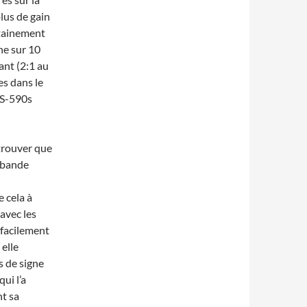
plus de gain
rtainement
ne sur 10
nt (2:1 au
es dans le
 TS-590s
trouver que
 bande
 cela à
avec les
 facilement
 elle
 de signe
ui l’a
t sa