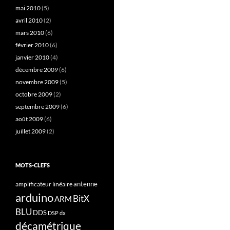
mai 2010
(5)
avril 2010
(2)
mars 2010
(6)
février 2010
(6)
janvier 2010
(4)
décembre 2009
(6)
novembre 2009
(5)
octobre 2009
(2)
septembre 2009
(6)
août 2009
(6)
juillet 2009
(2)
MOTS-CLEFS
antenne
amplificateur linéaire
arduino
BitX
ARM
BLU
DDS
DSP
dx
décamétrique