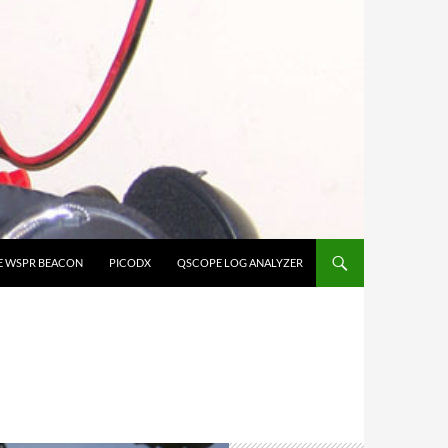
E WSPR BEACON
PICODX
QSCOPE LOG ANALYZER