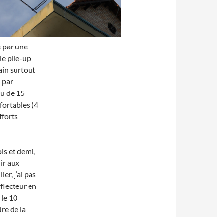
ée par une
le pile-up
ain surtout
e par
peu de 15
fortables (4
fforts
is et demi,
hir aux
er, j’ai pas
éflecteur en
 le 10
dre de la