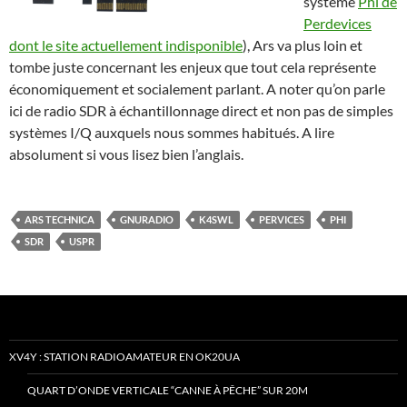
système
Phi de
Perdevices
dont le site actuellement indisponible
), Ars va plus loin et
tombe juste concernant les enjeux que tout cela représente
économiquement et socialement parlant. A noter qu’on parle
ici de radio SDR à échantillonnage direct et non pas de simples
systèmes I/Q auxquels nous sommes habitués. A lire
absolument si vous lisez bien l’anglais.
ARS TECHNICA
GNURADIO
K4SWL
PERVICES
PHI
SDR
USPR
XV4Y : STATION RADIOAMATEUR EN OK20UA
QUART D’ONDE VERTICALE “CANNE À PÊCHE” SUR 20M