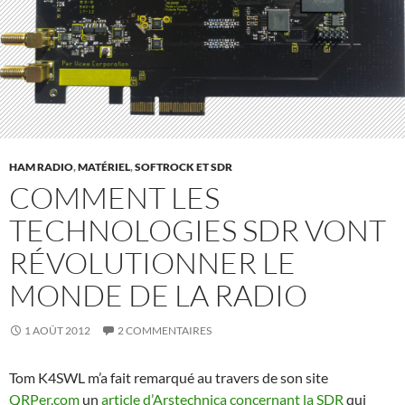
HAM RADIO
,
MATÉRIEL
,
SOFTROCK ET SDR
COMMENT LES
TECHNOLOGIES SDR VONT
RÉVOLUTIONNER LE
MONDE DE LA RADIO
1 AOÛT 2012
2 COMMENTAIRES
Tom K4SWL m’a fait remarqué au travers de son site
QRPer.com
un
article d’Arstechnica concernant la SDR
qui