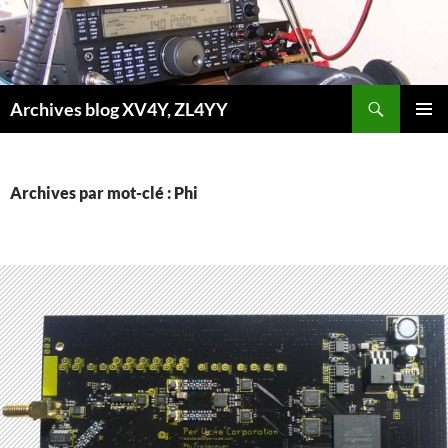
Aller
au
contenu
Recherche
Archives blog XV4Y, ZL4YY
MENU
PRINCI
Archives par mot-clé : Phi