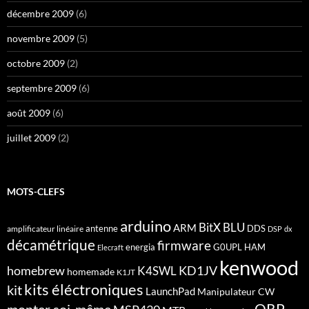
décembre 2009
(6)
novembre 2009
(5)
octobre 2009
(2)
septembre 2009
(6)
août 2009
(6)
juillet 2009
(2)
MOTS-CLEFS
arduino
BitX
BLU
ARM
antenne
DDS
amplificateur linéaire
DSP
dx
décamétrique
firmware
energia
G0UPL
HAM
Elecraft
kenwood
homebrew
KD1JV
K4SWL
homemade
K1JT
kits éléctroniques
kit
LaunchPad
Manipulateur CW
QRP