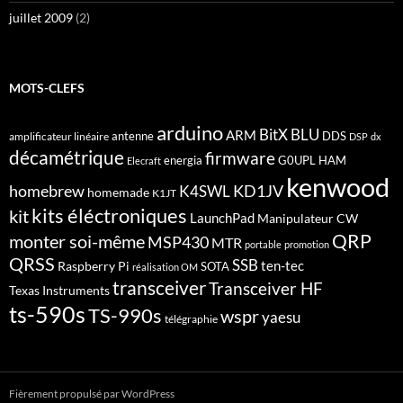
juillet 2009
(2)
MOTS-CLEFS
arduino
BitX
BLU
ARM
antenne
DDS
amplificateur linéaire
DSP
dx
décamétrique
firmware
energia
G0UPL
HAM
Elecraft
kenwood
homebrew
KD1JV
K4SWL
homemade
K1JT
kits éléctroniques
kit
LaunchPad
Manipulateur CW
QRP
monter soi-même
MSP430
MTR
portable
promotion
QRSS
SSB
ten-tec
Raspberry Pi
SOTA
réalisation OM
transceiver
Transceiver HF
Texas Instruments
ts-590s
TS-990s
wspr
yaesu
télégraphie
Fièrement propulsé par WordPress