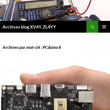
Aller
au
contenu
Recherche
Archives blog XV4Y, ZL4YY
MENU
PRINCI
Archives par mot-clé : PCduino 8