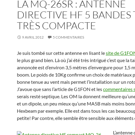
LA MQ-26SR : ANTENNE
DIRECTIVE HF 5 BANDES 
TRÈS COMPACTE
9 AVRIL 2012
5 COMMENTAIRES
Je suis tombé sur cette antenne en lisant le
site de G1FO
le plus grand bien. Là où j’ai été très intrigué c’est que la tai
annoncée est d’environ 3,5 mètres d’envergure pour 1,5 m
boom. Le poids de 10Kg confirme un choix de matériaux 
bonne tenue au vent mais permet l’installation sur un roto
J’avoue que sans l’article de G1FON et les
commentaires 
serais resté septique. Les OM la donnent meilleure qu’
et un dipole, un peu mieux qu’une MA5B mais moins bon
Hexbeam par exemple. Elle est dans tous les cas beaucou
petite! Par contre, elle semble être sensible aux éléments 
L’antenne 