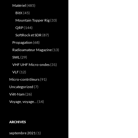
Matériel
(485)
BitX
(45)
Mountain Topper Rig
(33)
QRP
(144)
SoftRock et SDR
(87)
Propagation
(68)
Radioamateur Magazine
(13)
SWL
(29)
VHF UHF Micro-ondes
(31)
VLF
(12)
Micro-contrôleurs
(91)
Uncategorized
(7)
Viêt-Nam
(26)
Voyage, voyage…
(14)
ARCHIVES
septembre 2021
(1)