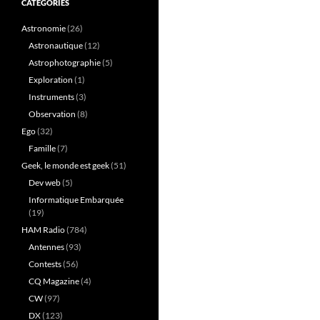
CATÉGORIES
Astronomie
(26)
Astronautique
(12)
Astrophotographie
(5)
Exploration
(1)
Instruments
(3)
Observation
(8)
Ego
(32)
Famille
(7)
Geek, le monde est geek
(51)
Dev web
(5)
Informatique Embarquée
(19)
HAM Radio
(784)
Antennes
(93)
Contests
(56)
CQ Magazine
(4)
CW
(97)
DX
(123)