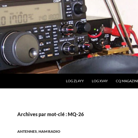
LOG ZL4YY
LOG XV4Y
CQ MAGAZIN
Archives par mot-clé : MQ-26
ANTENNES
,
HAM RADIO