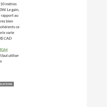
 10 mètres
0W. Le gain,
r rapport au
res bien
cohérents ce
prix varie
50$ CAD
r TGM
 faut utiliser
en
ICATIONS