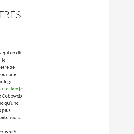
TRÈS
N
qui en dit
lle
ètre de
pour une
r léger.
sur eHam
je
une Cobbweb
ne qu’une
p plus
extérieurs.
couvre 5