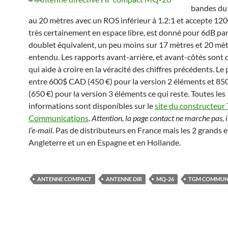
bandes du
au 20 mètres avec un ROS inférieur à 1.2:1 et accepte 120
très certainement en espace libre, est donné pour 6dB pa
doublet équivalent, un peu moins sur 17 mètres et 20 mèt
entendu. Les rapports avant-arrière, et avant-côtés sont 
qui aide à croire en la véracité des chiffres précédents. Le 
entre 600$ CAD (450 €) pour la version 2 éléments et 8
(650 €) pour la version 3 éléments ce qui reste. Toutes les
informations sont disponibles sur le
site du constructeu
Communications
.
Attention, la page contact ne marche pas, il
l’e-mail.
Pas de distributeurs en France mais les 2 grands 
Angleterre et un en Espagne et en Hollande.
ANTENNE COMPACT
ANTENNE DIR
MQ-26
TGM COMMUN