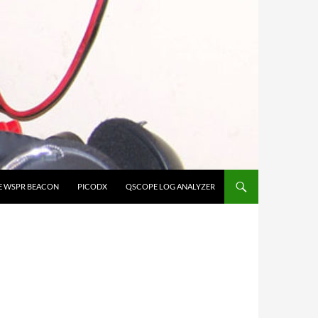
E WSPR BEACON
PICODX
QSCOPE LOG ANALYZER