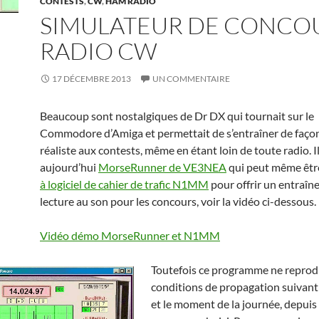
CONTESTS
,
CW
,
HAM RADIO
SIMULATEUR DE CONCO
RADIO CW
17 DÉCEMBRE 2013
UN COMMENTAIRE
Beaucoup sont nostalgiques de Dr DX qui tournait sur le
Commodore d’Amiga et permettait de s’entraîner de façon
réaliste aux contests, même en étant loin de toute radio. Il
aujourd’hui
MorseRunner de VE3NEA
qui peut même êt
à logiciel de cahier de trafic N1MM
pour offrir un entraîn
lecture au son pour les concours, voir la vidéo ci-dessous.
Vidéo démo MorseRunner et N1MM
Toutefois ce programme ne reprodu
conditions de propagation suivant
et le moment de la journée, depui