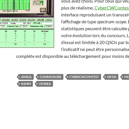
vous avez choisi. Pour ceux qui ve
plus de réalisme,
CyberCWContes
interface reproduisant un transce
l’affichage de type
spectrum-scope
.
statistiques peuvent être calculée
votre évolution lors du concours. 
d’essai est limitée à 20 QSOs par 
l’indicatif ne peut être personnalis
complète est disponible au téléchargement pour moins d
AMIGA
COMMODORE
CYBERCWCONTEST
DR DX
MO
N1MM
VE3NEA