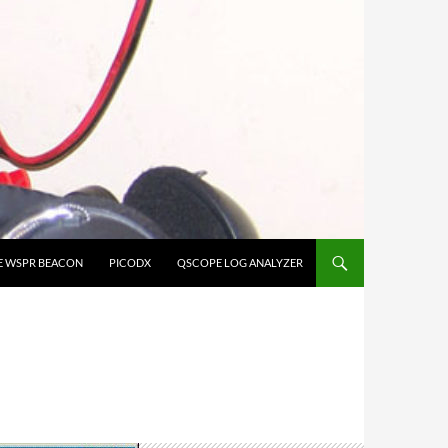
E WSPR BEACON
PICODX
QSCOPE LOG ANALYZER