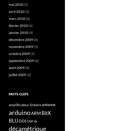
mai 2010
(5)
avril 2010
(2)
mars 2010
(6)
février 2010
(6)
janvier 2010
(4)
décembre 2009
(6)
novembre 2009
(5)
octobre 2009
(2)
septembre 2009
(6)
août 2009
(6)
juillet 2009
(2)
MOTS-CLEFS
antenne
amplificateur linéaire
arduino
BitX
ARM
BLU
DDS
DSP
dx
décamétrique