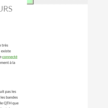
URS
 très
 existe
re
connecté
ement à la
it pas les
 les bandes
s le QTH que