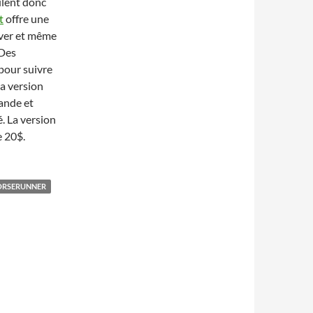
ulent donc
t
offre une
iver et même
 Des
 pour suivre
La version
bande et
é. La version
e 20$.
RSERUNNER