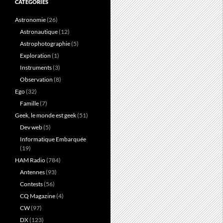
CATÉGORIES
Astronomie
(26)
Astronautique
(12)
Astrophotographie
(5)
Exploration
(1)
Instruments
(3)
Observation
(8)
Ego
(32)
Famille
(7)
Geek, le monde est geek
(51)
Dev web
(5)
Informatique Embarquée
(19)
HAM Radio
(784)
Antennes
(93)
Contests
(56)
CQ Magazine
(4)
CW
(97)
DX
(123)