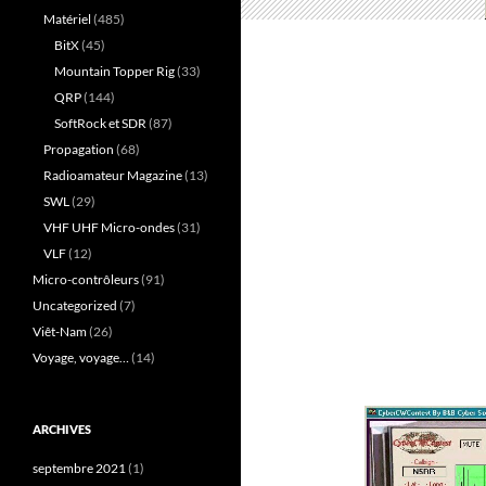
Matériel
(485)
BitX
(45)
Mountain Topper Rig
(33)
QRP
(144)
SoftRock et SDR
(87)
Propagation
(68)
Radioamateur Magazine
(13)
SWL
(29)
VHF UHF Micro-ondes
(31)
VLF
(12)
Micro-contrôleurs
(91)
Uncategorized
(7)
Viêt-Nam
(26)
Voyage, voyage…
(14)
ARCHIVES
septembre 2021
(1)