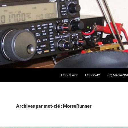
LOG ZL4YY
LOG XV4Y
CQ MAGAZIN
Archives par mot-clé : MorseRunner