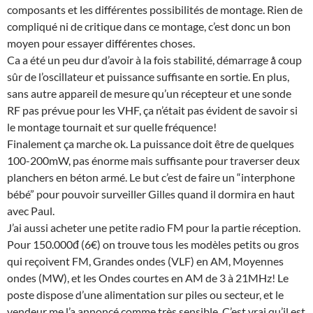
composants et les différentes possibilités de montage. Rien de
compliqué ni de critique dans ce montage, c’est donc un bon
moyen pour essayer différentes choses.
Ca a été un peu dur d’avoir à la fois stabilité, démarrage å coup
sûr de l’oscillateur et puissance suffisante en sortie. En plus,
sans autre appareil de mesure qu’un récepteur et une sonde
RF pas prévue pour les VHF, ça n’était pas évident de savoir si
le montage tournait et sur quelle fréquence!
Finalement ça marche ok. La puissance doit être de quelques
100-200mW, pas énorme mais suffisante pour traverser deux
planchers en béton armé. Le but c’est de faire un “interphone
bébé” pour pouvoir surveiller Gilles quand il dormira en haut
avec Paul.
J’ai aussi acheter une petite radio FM pour la partie réception.
Pour 150.000đ (6€) on trouve tous les modèles petits ou gros
qui reçoivent FM, Grandes ondes (VLF) en AM, Moyennes
ondes (MW), et les Ondes courtes en AM de 3 à 21MHz! Le
poste dispose d’une alimentation sur piles ou secteur, et le
vendeur me l’a annoncé comme très sensible. C’est vrai qu’il est