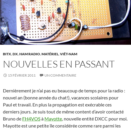
BITX
,
DX
,
HAM RADIO
,
MATÉRIEL
,
VIÊT-NAM
NOUVELLES EN PASSANT
15 FÉVRIER 2011
UN COMMENTAIRE
Dernièrement je n’ai pas eu beaucoup de temps pour la radio :
nouvel an (bonne année du chat!), vacances scolaires pour
Paul et travail. En plus la propagation est exécrable ces
derniers jours. Je suis tout de même content d’avoir contacté
Bruno de
FH4VOS
à
Mayotte
, nouvelle entité DXCC pour moi.
Mayotte est une petite île considérée comme rare parmi les