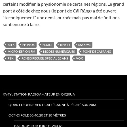
certains modifier la physionomie de certaines régions. Le grand
pont à côté de chez nous (le pont de Cái Răng) a été ouvert
“techniquement” une demi-journée mais pas mal de finitions
sont encore à faire.
BITX
FH4VOS
FLDIGI
KH6TY
MAX293
MICRO-ESPION FM
MODES NUMÉRIQUES
PONT DE CAI RANG
PSK
RCNEG RECUEIL SPÉCIAL 20 ANS
VOX
XV4Y : STATION RADIOAMATEUR EN OK20UA
QUART D’ONDE VERTICALE “CANNE À PÊCHE” SUR 20M
OCF-DIPOLE 80,40,20 ET 10 MÈTRES
BALUN 4:1 SUR TORE FT240-61