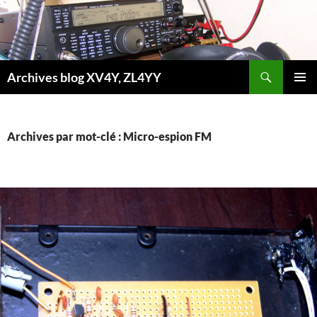
Aller
au
contenu
Recherche
Archives blog XV4Y, ZL4YY
MENU
PRINCI
Archives par mot-clé : Micro-espion FM