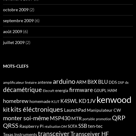
octobre 2009
(2)
septembre 2009
(6)
août 2009
(6)
juillet 2009
(2)
MOTS-CLEFS
arduino
BitX
BLU
ARM
antenne
DDS
amplificateur linéaire
DSP
dx
décamétrique
firmware
energia
G0UPL
HAM
Elecraft
kenwood
homebrew
KD1JV
K4SWL
homemade
K1JT
kits éléctroniques
kit
LaunchPad
Manipulateur CW
QRP
monter soi-même
MSP430
MTR
portable
promotion
QRSS
SSB
ten-tec
Raspberry Pi
SOTA
réalisation OM
transceiver
Transceiver HF
Texas Instruments