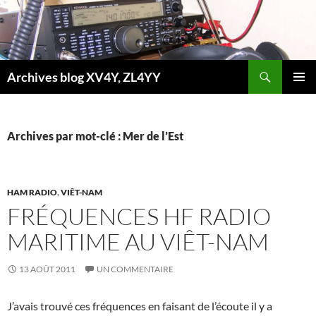
Aller
au
contenu
Recherche
Archives blog XV4Y, ZL4YY
MENU
PRINCI
Archives par mot-clé : Mer de l’Est
HAM RADIO
,
VIÊT-NAM
FRÉQUENCES HF RADIO
MARITIME AU VIÊT-NAM
13 AOÛT 2011
UN COMMENTAIRE
J’avais trouvé ces fréquences en faisant de l’écoute il y a