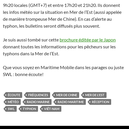
9h20 locales (GMT+7) et entre 17h20 et 21h20. Ils donnent
les infos météo sur la situation en Mer de l’Est (aussi appelée
de manière trompeuse Mer de Chine). En cas d’alerte au
typhon, les bulletins seront diffusés plus souvent.
Je suis aussi tombé sur cette
brochure éditée par le Japon
donnant toutes les informations pour les pêcheurs sur les
typhons dans la Mer de l’Est.
Que vous soyez en Maritime Mobile dans les parages ou juste
SWL : bonne écoute!
ÉCOUTE
FRÉQUENCES
MER DE CHINE
MER DE L'EST
MÉTÉO
RADIO MARINE
RADIO MARITIME
RÉCEPTION
SWL
TYPHON
VIÊT-NAM