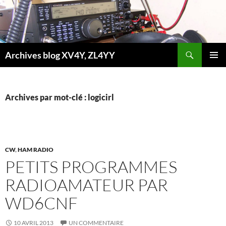
Aller
au
contenu
Recherche
Archives blog XV4Y, ZL4YY
MENU
PRINCI
Archives par mot-clé : logicirl
CW
,
HAM RADIO
PETITS PROGRAMMES
RADIOAMATEUR PAR
WD6CNF
10 AVRIL 2013
UN COMMENTAIRE