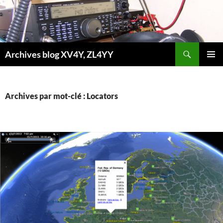
Aller
au
contenu
Recherche
Archives blog XV4Y, ZL4YY
MENU
PRINCI
Archives par mot-clé : Locators