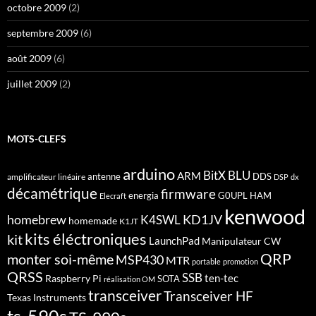
octobre 2009
(2)
septembre 2009
(6)
août 2009
(6)
juillet 2009
(2)
MOTS-CLEFS
arduino
BitX
BLU
ARM
antenne
DDS
amplificateur linéaire
DSP
dx
décamétrique
firmware
energia
G0UPL
HAM
Elecraft
kenwood
homebrew
KD1JV
K4SWL
homemade
K1JT
kits éléctroniques
kit
LaunchPad
Manipulateur CW
QRP
monter soi-même
MSP430
MTR
portable
promotion
QRSS
SSB
ten-tec
Raspberry Pi
SOTA
réalisation OM
transceiver
Transceiver HF
Texas Instruments
ts-590s