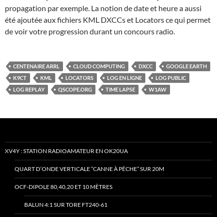
propagation par exemple. La notion de date et heure a aussi
été ajoutée aux fichiers KML DXCCs et Locators ce qui permet
de voir votre progression durant un concours radio.
CENTENAIRE ARRL
CLOUD COMPUTING
DXCC
GOOGLE EARTH
K9CT
KML
LOCATORS
LOG EN LIGNE
LOG PUBLIC
LOG REPLAY
QSCOPE.ORG
TIME LAPSE
W1AW
XV4Y : STATION RADIOAMATEUR EN OK20UA
QUART D’ONDE VERTICALE “CANNE À PÊCHE” SUR 20M
OCF-DIPOLE 80,40,20 ET 10 MÈTRES
BALUN 4:1 SUR TORE FT240-61