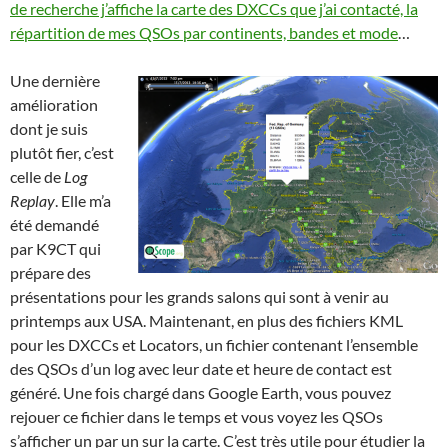
de recherche j’affiche la carte des DXCCs que j’ai contacté, la
répartition de mes QSOs par continents, bandes et mode
…
Une dernière
amélioration
dont je suis
plutôt fier, c’est
celle de
Log
Replay
. Elle m’a
été demandé
par K9CT qui
prépare des
présentations pour les grands salons qui sont à venir au
printemps aux USA. Maintenant, en plus des fichiers KML
pour les DXCCs et Locators, un fichier contenant l’ensemble
des QSOs d’un log avec leur date et heure de contact est
généré. Une fois chargé dans Google Earth, vous pouvez
rejouer ce fichier dans le temps et vous voyez les QSOs
s’afficher un par un sur la carte. C’est très utile pour étudier la