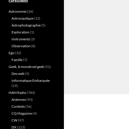
CATÉGORIES
Astronomie
(26)
Astronautique
(12)
Astrophotographie
(5)
Exploration
(1)
Instruments
(3)
Observation
(8)
Ego
(32)
Famille
(7)
Geek, le monde est geek
(51)
Dev web
(5)
Informatique Embarquée
(19)
HAM Radio
(784)
Antennes
(93)
Contests
(56)
CQ Magazine
(4)
CW
(97)
DX
(123)