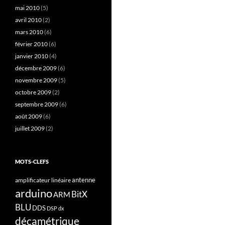
mai 2010
(5)
avril 2010
(2)
mars 2010
(6)
février 2010
(6)
janvier 2010
(4)
décembre 2009
(6)
novembre 2009
(5)
octobre 2009
(2)
septembre 2009
(6)
août 2009
(6)
juillet 2009
(2)
MOTS-CLEFS
antenne
amplificateur linéaire
arduino
BitX
ARM
BLU
DDS
DSP
dx
décamétrique