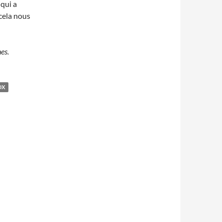
qui a
cela nous
es.
DX