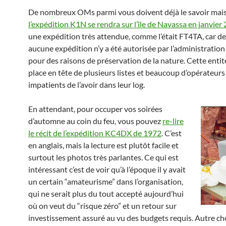
De nombreux OMs parmi vous doivent déjà le savoir mai
l’expédition K1N se rendra sur l’île de Navassa en janvier
une expédition très attendue, comme l’était FT4TA, car d
aucune expédition n’y a été autorisée par l’administratio
pour des raisons de préservation de la nature. Cette ent
place en tête de plusieurs listes et beaucoup d’opérateurs
impatients de l’avoir dans leur log.
En attendant, pour occuper vos soirées
d’automne au coin du feu, vous pouvez
re-lire
le récit de l’expédition KC4DX de 1972
. C’est
en anglais, mais la lecture est plutôt facile et
surtout les photos très parlantes. Ce qui est
intéressant c’est de voir qu’à l’époque il y avait
un certain “amateurisme” dans l’organisation,
qui ne serait plus du tout accepté aujourd’hui
où on veut du “risque zéro” et un retour sur
investissement assuré au vu des budgets requis. Autre ch