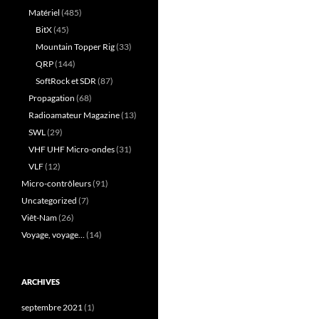
Matériel
(485)
BitX
(45)
Mountain Topper Rig
(33)
QRP
(144)
SoftRock et SDR
(87)
Propagation
(68)
Radioamateur Magazine
(13)
SWL
(29)
VHF UHF Micro-ondes
(31)
VLF
(12)
Micro-contrôleurs
(91)
Uncategorized
(7)
Viêt-Nam
(26)
Voyage, voyage…
(14)
ARCHIVES
septembre 2021
(1)