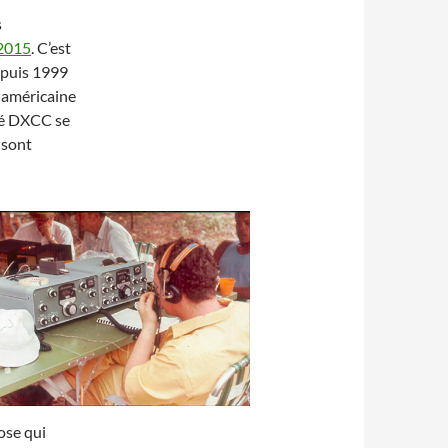
s
 2015
. C’est
epuis 1999
n américaine
ité DXCC se
 sont
ose qui