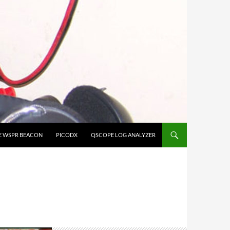
E WSPR BEACON
PICODX
QSCOPE LOG ANALYZER