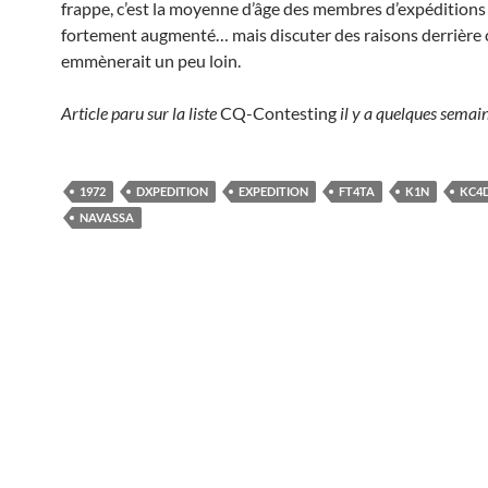
frappe, c’est la moyenne d’âge des membres d’expéditions 
fortement augmenté… mais discuter des raisons derrière 
emmènerait un peu loin.
Article paru sur la liste
CQ-Contesting
il y a quelques semain
1972
DXPEDITION
EXPEDITION
FT4TA
K1N
KC4
NAVASSA