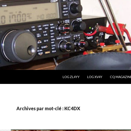
LOG ZL4YY
LOG XV4Y
CQ MAGAZIN
Archives par mot-clé : KC4DX